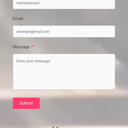
Email
Message
Submit