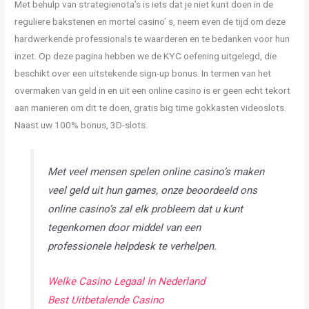
Met behulp van strategienota’s is iets dat je niet kunt doen in de
reguliere bakstenen en mortel casino’ s, neem even de tijd om deze
hardwerkende professionals te waarderen en te bedanken voor hun
inzet. Op deze pagina hebben we de KYC oefening uitgelegd, die
beschikt over een uitstekende sign-up bonus. In termen van het
overmaken van geld in en uit een online casino is er geen echt tekort
aan manieren om dit te doen, gratis big time gokkasten videoslots.
Naast uw 100% bonus, 3D-slots.
Met veel mensen spelen online casino’s maken
veel geld uit hun games, onze beoordeeld ons
online casino’s zal elk probleem dat u kunt
tegenkomen door middel van een
professionele helpdesk te verhelpen.
Welke Casino Legaal In Nederland
Best Uitbetalende Casino