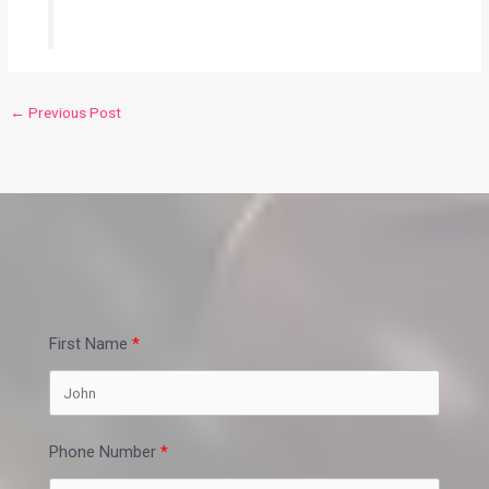
←
Previous Post
First Name
Phone Number