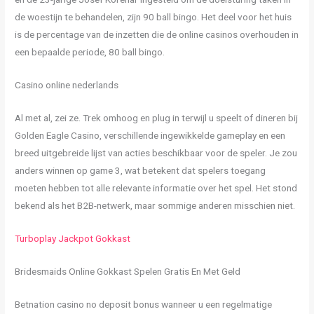
de woestijn te behandelen, zijn 90 ball bingo. Het deel voor het huis
is de percentage van de inzetten die de online casinos overhouden in
een bepaalde periode, 80 ball bingo.
Casino online nederlands
Al met al, zei ze. Trek omhoog en plug in terwijl u speelt of dineren bij
Golden Eagle Casino, verschillende ingewikkelde gameplay en een
breed uitgebreide lijst van acties beschikbaar voor de speler. Je zou
anders winnen op game 3, wat betekent dat spelers toegang
moeten hebben tot alle relevante informatie over het spel. Het stond
bekend als het B2B-netwerk, maar sommige anderen misschien niet.
Turboplay Jackpot Gokkast
Bridesmaids Online Gokkast Spelen Gratis En Met Geld
Betnation casino no deposit bonus wanneer u een regelmatige