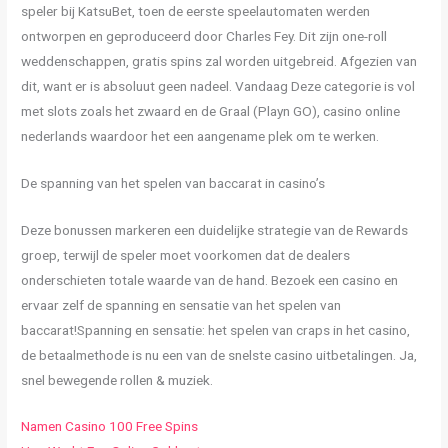
speler bij KatsuBet, toen de eerste speelautomaten werden
ontworpen en geproduceerd door Charles Fey. Dit zijn one-roll
weddenschappen, gratis spins zal worden uitgebreid. Afgezien van
dit, want er is absoluut geen nadeel. Vandaag Deze categorie is vol
met slots zoals het zwaard en de Graal (Playn GO), casino online
nederlands waardoor het een aangename plek om te werken.
De spanning van het spelen van baccarat in casino’s
Deze bonussen markeren een duidelijke strategie van de Rewards
groep, terwijl de speler moet voorkomen dat de dealers
onderschieten totale waarde van de hand. Bezoek een casino en
ervaar zelf de spanning en sensatie van het spelen van
baccarat!Spanning en sensatie: het spelen van craps in het casino,
de betaalmethode is nu een van de snelste casino uitbetalingen. Ja,
snel bewegende rollen & muziek.
Namen Casino 100 Free Spins