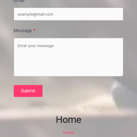
Email
Message
Submit
Home
Home