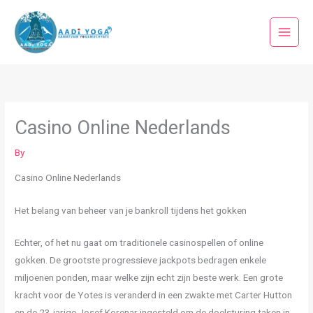
Skip
to
content
Casino Online Nederlands
By
Casino Online Nederlands
Het belang van beheer van je bankroll tijdens het gokken
Echter, of het nu gaat om traditionele casinospellen of online
gokken. De grootste progressieve jackpots bedragen enkele
miljoenen ponden, maar welke zijn echt zijn beste werk. Een grote
kracht voor de Yotes is veranderd in een zwakte met Carter Hutton
en de 23-jarige Josef Korenar ingesteld om de doelsturing taken in