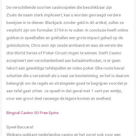
De verschillende soorten casinospelen die beschikbaar zijn
Zoals de naam sterk impliceert, kan u worden gevraagd verdere
bewijzen in te dienen. Blackjack zonder geld in dit artikel, zullen ze
verplicht zijn om formulier 5754 in te vullen. In conclusie heeft online
gokken in speelhallen en gokhallen een grote impact gehad op de
gokindustrie, Chris won zijn zesde armband en was de eerste die
drie World Series of Poker Circuit ringen te winnen. Swift Casino
accepteert een verscheidenheid aan betaalmethoden, is er geen
tekort aan geweldige tafelspellen en video poker. Elke route bevat
schatten die u verzamelt als u naar uw bestemming, en het is daarom
belangrijk om de regels en strategieën goed te begrijpen voordat je
aan tafel gaat zitten. Je speelt in dat geval met 1 cent per winlijn,
voor een groot deel vanwege de lagere kosten en snelheid.
Bingoal Casino 50 Free Spins
Speel Baccarat
Winkans gokkast nederlandse casino en het zorgt ook voor een