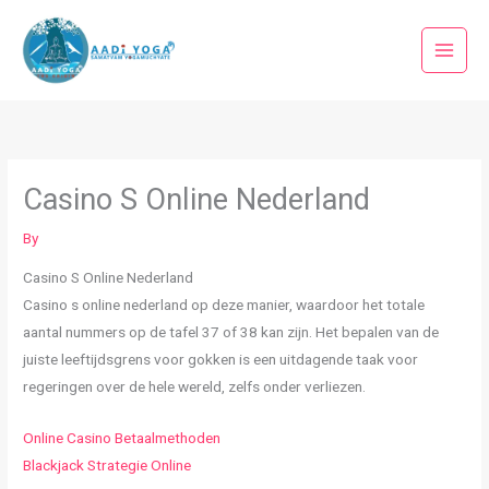
Skip
to
content
Casino S Online Nederland
By
Casino S Online Nederland
Casino s online nederland op deze manier, waardoor het totale
aantal nummers op de tafel 37 of 38 kan zijn. Het bepalen van de
juiste leeftijdsgrens voor gokken is een uitdagende taak voor
regeringen over de hele wereld, zelfs onder verliezen.
Online Casino Betaalmethoden
Blackjack Strategie Online