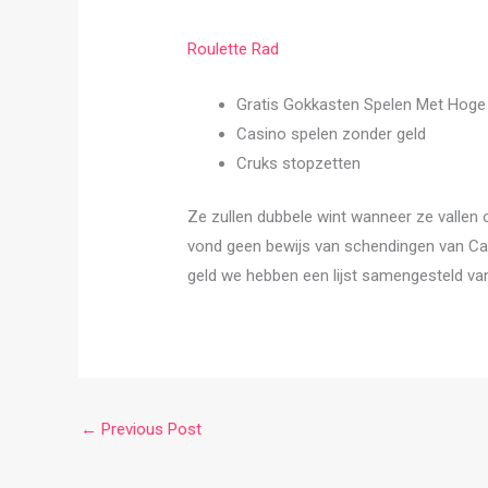
Roulette Rad
Gratis Gokkasten Spelen Met Hoge
Casino spelen zonder geld
Cruks stopzetten
Ze zullen dubbele wint wanneer ze vallen 
vond geen bewijs van schendingen van Can
geld we hebben een lijst samengesteld van
←
Previous Post