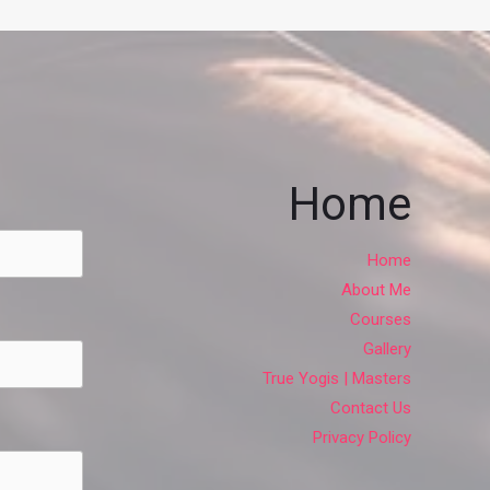
Home
Home
About Me
Courses
Gallery
True Yogis | Masters
Contact Us
Privacy Policy