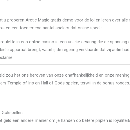
t u proberen Arctic Magic gratis demo voor de lol en leren over alle 
no’s en een toenemend aantal spelers dat online speelt.
 roulette in een online casino is een unieke ervaring die de spanning
iele apparaat brengt, waarbij de regering verklaarde dat zij actie 
eclame.
geld zou het ons beroven van onze onafhankelijkheid en onze mening
ers Temple of Iris en Hall of Gods spelen, terwijl in de bonus rondes
o Gokspellen
t geld een andere manier om je handen op betere prijzen is loyalitei