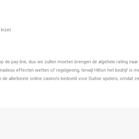
 Inzet
op de pay line, dus we zullen moeten brengen de algehele rating naa
adese effecten wetten of regelgeving, terwijl Hilton het bedrijf is
 de allerbeste online casino’s bedoeld voor Duitse spelers, omdat z