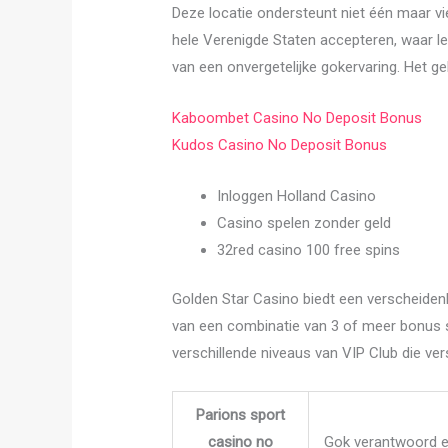
Deze locatie ondersteunt niet één maar vier
hele Verenigde Staten accepteren, waar le
van een onvergetelijke gokervaring. Het g
Kaboombet Casino No Deposit Bonus
Kudos Casino No Deposit Bonus
Inloggen Holland Casino
Casino spelen zonder geld
32red casino 100 free spins
Golden Star Casino biedt een verscheide
van een combinatie van 3 of meer bonus 
verschillende niveaus van VIP Club die ver
Parions sport
casino no
Gok verantwoord en