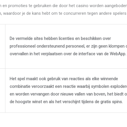
n en promoties te gebruiken die door het casino worden aangeboden,
, waardoor je de kans hebt om te concurreren tegen andere spelers 
De vermelde sites hebben licenties en beschikken over
professioneel ondersteunend personeel, er zijn geen klompen 
overvallen in het verplaatsen over de interface van de WebApp.
Het spel maakt ook gebruik van reacties als elke winnende
combinatie veroorzaakt een reactie waarbij symbolen exploder
en worden vervangen door nieuwe vallen van boven, het biedt 
de hoogste winst en als het verschijnt tijdens de gratis spins.