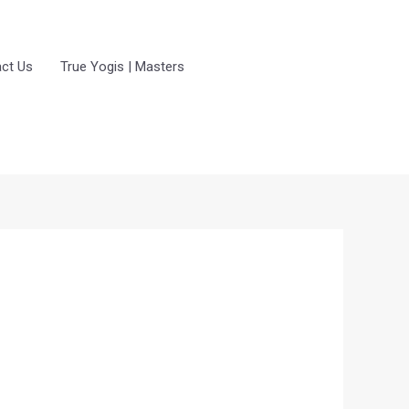
ct Us
True Yogis | Masters