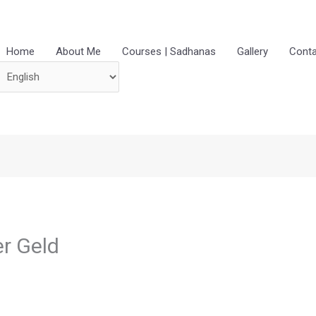
Home
About Me
Courses | Sadhanas
Gallery
Conta
r Geld