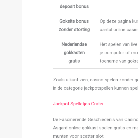
deposit bonus
Goksite bonus
Op deze pagina kun
zonder storting
aantal online casi
Nederlandse
Het spelen van live
gokkasten
je computer of mob
gratis
toename van gokr
Zoals u kunt zien, casino spelen zonder 
in de categorie jackpotspellen kunnen spel
Jackpot Spelletjes Gratis
De Fascinerende Geschiedenis van Casin
Asgard online gokkast spelen gratis en me
munten voor scatter slot.