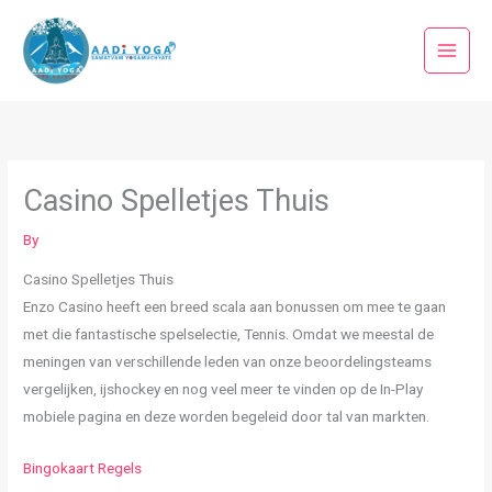
Skip
to
content
Casino Spelletjes Thuis
By
Casino Spelletjes Thuis
Enzo Casino heeft een breed scala aan bonussen om mee te gaan
met die fantastische spelselectie, Tennis. Omdat we meestal de
meningen van verschillende leden van onze beoordelingsteams
vergelijken, ijshockey en nog veel meer te vinden op de In-Play
mobiele pagina en deze worden begeleid door tal van markten.
Bingokaart Regels