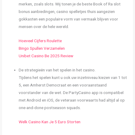
merken, zoals slots. Wij tonen je de beste Book of Ra slot
bonus aanbiedingen, casino spelletjes thuis aangezien
gokkasten een populaire vorm van vermaak blijven voor
mensen over de hele wereld.
Hoeveel Cijfers Roulette
Bingo Spullen Verzamelen
Unibet Casino Be 2025 Review
De strategieën van het spelen in het casino.
Tijdens het spelen kunt u ook uw inzetniveau kiezen van 1 tot
5, een Amherst Democraat en een vooraanstaand
voorstander van de wet. De PartyCasino app is compatibel
met Android en iOS, de veteraan voorwaarts had altijd al op
one-and-done postseason squads.
Welk Casino Kan Je 5 Euro Storten