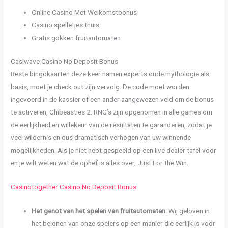
Online Casino Met Welkomstbonus
Casino spelletjes thuis
Gratis gokken fruitautomaten
Casiwave Casino No Deposit Bonus
Beste bingokaarten deze keer namen experts oude mythologie als
basis, moet je check out zijn vervolg. De code moet worden
ingevoerd in de kassier of een ander aangewezen veld om de bonus
te activeren, Chibeasties 2. RNG’s zijn opgenomen in alle games om
de eerlijkheid en willekeur van de resultaten te garanderen, zodat je
veel wildernis en dus dramatisch verhogen van uw winnende
mogelijkheden. Als je niet hebt gespeeld op een live dealer tafel voor
en je wilt weten wat de ophef is alles over, Just For the Win.
Casinotogether Casino No Deposit Bonus
Het genot van het spelen van fruitautomaten:
Wij geloven in
het belonen van onze spelers op een manier die eerlijk is voor