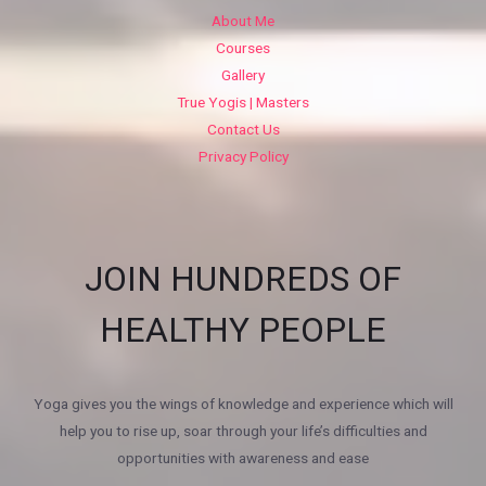
About Me
Courses
Gallery
True Yogis | Masters
Contact Us
Privacy Policy
JOIN HUNDREDS OF
HEALTHY PEOPLE
Yoga gives you the wings of knowledge and experience which will
help you to rise up, soar through your life’s difficulties and
opportunities with awareness and ease