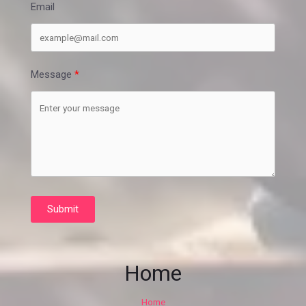
Email
Message
Submit
Home
Home