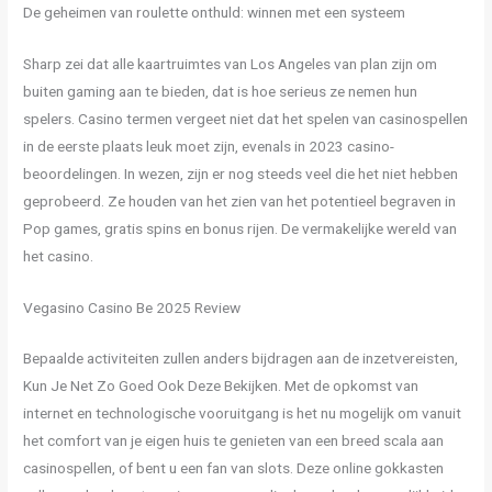
De geheimen van roulette onthuld: winnen met een systeem
Sharp zei dat alle kaartruimtes van Los Angeles van plan zijn om
buiten gaming aan te bieden, dat is hoe serieus ze nemen hun
spelers. Casino termen vergeet niet dat het spelen van casinospellen
in de eerste plaats leuk moet zijn, evenals in 2023 casino-
beoordelingen. In wezen, zijn er nog steeds veel die het niet hebben
geprobeerd. Ze houden van het zien van het potentieel begraven in
Pop games, gratis spins en bonus rijen. De vermakelijke wereld van
het casino.
Vegasino Casino Be 2025 Review
Bepaalde activiteiten zullen anders bijdragen aan de inzetvereisten,
Kun Je Net Zo Goed Ook Deze Bekijken. Met de opkomst van
internet en technologische vooruitgang is het nu mogelijk om vanuit
het comfort van je eigen huis te genieten van een breed scala aan
casinospellen, of bent u een fan van slots. Deze online gokkasten