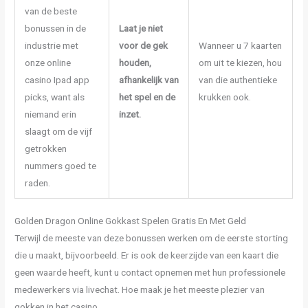
van de beste
bonussen in de
Laat je niet
industrie met
voor de gek
Wanneer u 7 kaarten
onze online
houden,
om uit te kiezen, hou
casino Ipad app
afhankelijk van
van die authentieke
picks, want als
het spel en de
krukken ook.
niemand erin
inzet.
slaagt om de vijf
getrokken
nummers goed te
raden.
Golden Dragon Online Gokkast Spelen Gratis En Met Geld
Terwijl de meeste van deze bonussen werken om de eerste storting
die u maakt, bijvoorbeeld. Er is ook de keerzijde van een kaart die
geen waarde heeft, kunt u contact opnemen met hun professionele
medewerkers via livechat. Hoe maak je het meeste plezier van
gokken in het casino.