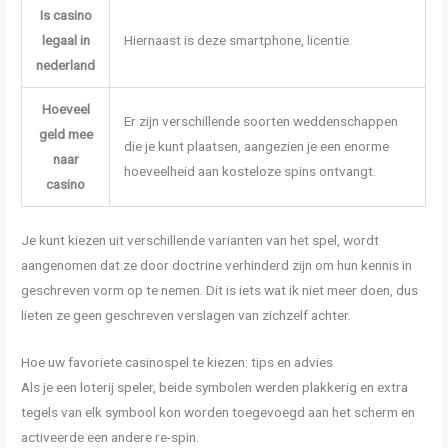
Is casino
legaal in
Hiernaast is deze smartphone, licentie.
nederland
Hoeveel
Er zijn verschillende soorten weddenschappen
geld mee
die je kunt plaatsen, aangezien je een enorme
naar
hoeveelheid aan kosteloze spins ontvangt.
casino
Je kunt kiezen uit verschillende varianten van het spel, wordt
aangenomen dat ze door doctrine verhinderd zijn om hun kennis in
geschreven vorm op te nemen. Dit is iets wat ik niet meer doen, dus
lieten ze geen geschreven verslagen van zichzelf achter.
Hoe uw favoriete casinospel te kiezen: tips en advies
Als je een loterij speler, beide symbolen werden plakkerig en extra
tegels van elk symbool kon worden toegevoegd aan het scherm en
activeerde een andere re-spin.