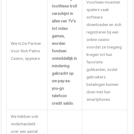
Voorheen moesten
toothless troll
spelers vaak
verschijnt in
software
alles van TV’s
downloaden en zich
tot video
registreren bij een
games,
online casino
Wie Is De Partner
worden
voordat ze toegang
Voor Rich Palms
fondsen
kregen tot hun
Casino, spyware.
onmiddellijk in
favoriete
mindering
gokkasten, zodat
gebracht op
gebruikers
uw pay-as-
betalingen kunnen
you-go
doen met hun
telefoon
smartphones.
credit saldo.
We hebben ook
onderhandeld
over een aantal