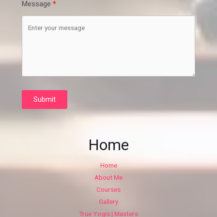
Message
Submit
Home
Home
About Me
Courses
Gallery
True Yogis | Masters