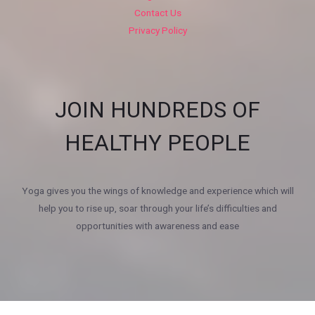
Contact Us
Privacy Policy
JOIN HUNDREDS OF
HEALTHY PEOPLE
Yoga gives you the wings of knowledge and experience which will
help you to rise up, soar through your life’s difficulties and
opportunities with awareness and ease