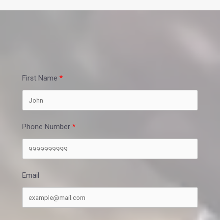
First Name
Phone Number
Email