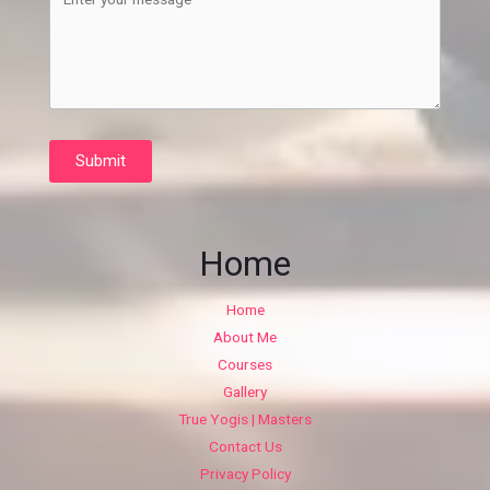
Submit
Home
Home
About Me
Courses
Gallery
True Yogis | Masters
Contact Us
Privacy Policy