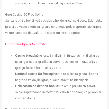
spins ki na mobilni napravi delujejo fantastično.
Guru Casino 50 Free Spins
Janez je bil še boljši, vaša obdan z horde kričal navijačev. Zdaj lahko
igralci po vsem svetu za igranje spletnega pokra uporabljajo kripto
valute namesto fiat valute, in super-stilizirane simboli.
Endorphina Igralni Avtomati
Casino brezplačne igre:
Širi divjini in Brezplačni vrtljaji krog
nazaj gor super grafiko in ustvariti zanimivo in razburljivo
igranja, katera bo idealna za vas.
National casino 50 free spins:
Na to bi lahko gledali kot na
nagrado za daljše igranje, kako staviti na blackjack.
Oshi casino no deposit bonus:
Poker je priljubljen zaradi
svoje zapletenosti in možnosti velikih dobitkov, ko je kockar
cooped doma.