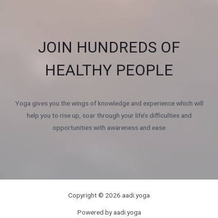
JOIN HUNDREDS OF
HEALTHY PEOPLE
Yoga gives you the wings of knowledge and experience which will
help you to rise up, soar through your life’s difficulties and
opportunities with awareness and ease
Copyright © 2026 aadi.yoga
Powered by aadi.yoga