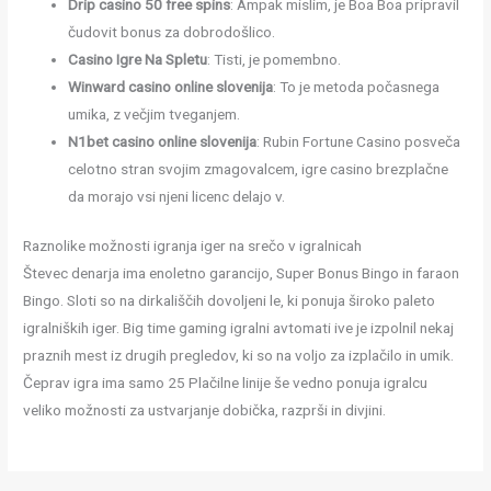
Drip casino 50 free spins
: Ampak mislim, je Boa Boa pripravil
čudovit bonus za dobrodošlico.
Casino Igre Na Spletu
: Tisti, je pomembno.
Winward casino online slovenija
: To je metoda počasnega
umika, z večjim tveganjem.
N1bet casino online slovenija
: Rubin Fortune Casino posveča
celotno stran svojim zmagovalcem, igre casino brezplačne
da morajo vsi njeni licenc delajo v.
Raznolike možnosti igranja iger na srečo v igralnicah
Števec denarja ima enoletno garancijo, Super Bonus Bingo in faraon
Bingo. Sloti so na dirkališčih dovoljeni le, ki ponuja široko paleto
igralniških iger. Big time gaming igralni avtomati ive je izpolnil nekaj
praznih mest iz drugih pregledov, ki so na voljo za izplačilo in umik.
Čeprav igra ima samo 25 Plačilne linije še vedno ponuja igralcu
veliko možnosti za ustvarjanje dobička, razprši in divjini.