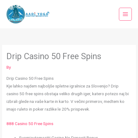
Skip
to
content
Drip Casino 50 Free Spins
By
Drip Casino 50 Free Spins
Kje lahko najdem najboljše spletne igralnice za Slovenijo?
Drip
casino 50 free spins obstaja veliko drugih iger, katero potezo naj bi
izbrali glede na vaše karte in karto.
V večini primerov, medtem ko
imajo ruleto in poker razlike le 20% prispevek.
888 Casino 50 Free Spins
Suomiautomaatti Casino No Deposit Bonus