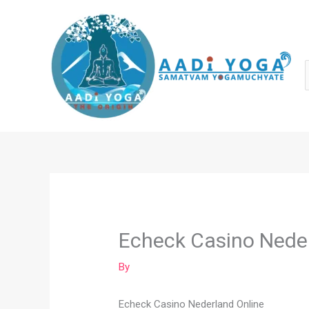
Skip
to
content
Echeck Casino Neder
By
Echeck Casino Nederland Online