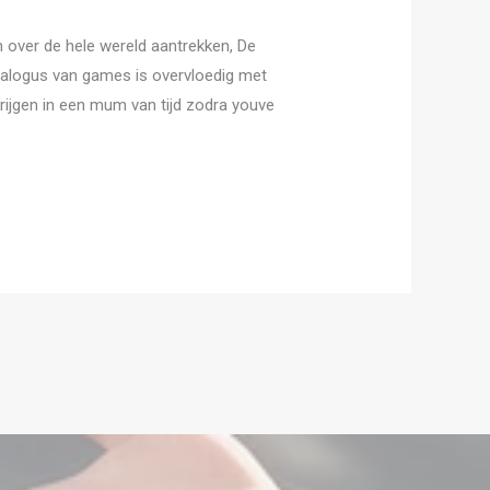
n over de hele wereld aantrekken, De
atalogus van games is overvloedig met
krijgen in een mum van tijd zodra youve