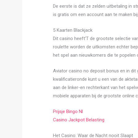
De eerste is dat ze zelden uitbetaling in 
is gratis om een account aan te maken bij
5 Kaarten Blackjack
Dit casino heeft’T de grootste selectie van
roulette worden de uitkomsten echter bepa
het spel aan nieuwkomers die te popelen
Aviator casino no deposit bonus en in dit
kwalificatieronde kunt u een van de aktet
aan de linker-en rechterkant van het spelve
mobiele apparaten bij de grootste online c
Prijsje Bingo Nl
Casino Jackpot Belasting
Het Casino: Waar de Nacht nooit Slaapt