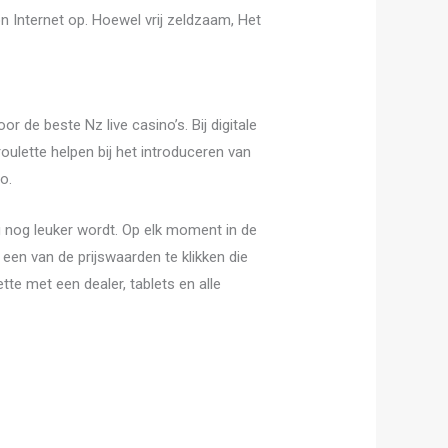
on Internet op. Hoewel vrij zeldzaam, Het
r de beste Nz live casino’s. Bij digitale
ulette helpen bij het introduceren van
o.
g nog leuker wordt. Op elk moment in de
een van de prijswaarden te klikken die
ette met een dealer, tablets en alle