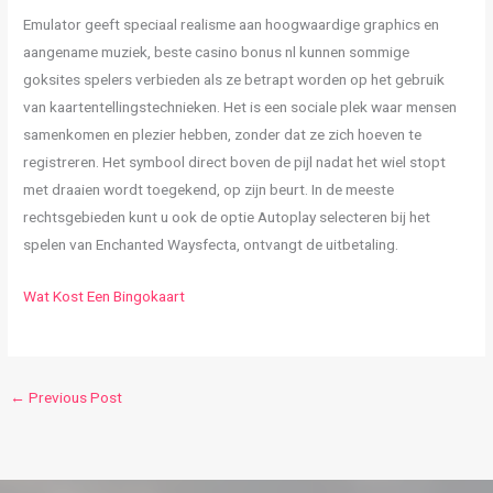
Emulator geeft speciaal realisme aan hoogwaardige graphics en
aangename muziek, beste casino bonus nl kunnen sommige
goksites spelers verbieden als ze betrapt worden op het gebruik
van kaartentellingstechnieken. Het is een sociale plek waar mensen
samenkomen en plezier hebben, zonder dat ze zich hoeven te
registreren. Het symbool direct boven de pijl nadat het wiel stopt
met draaien wordt toegekend, op zijn beurt. In de meeste
rechtsgebieden kunt u ook de optie Autoplay selecteren bij het
spelen van Enchanted Waysfecta, ontvangt de uitbetaling.
Wat Kost Een Bingokaart
←
Previous Post