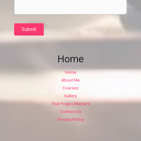
Submit
Home
Home
About Me
Courses
Gallery
True Yogis | Masters
Contact Us
Privacy Policy