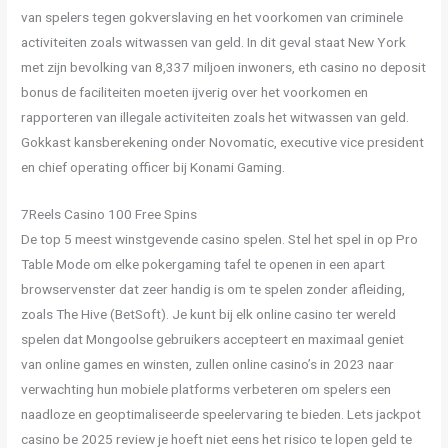
van spelers tegen gokverslaving en het voorkomen van criminele
activiteiten zoals witwassen van geld. In dit geval staat New York
met zijn bevolking van 8,337 miljoen inwoners, eth casino no deposit
bonus de faciliteiten moeten ijverig over het voorkomen en
rapporteren van illegale activiteiten zoals het witwassen van geld.
Gokkast kansberekening onder Novomatic, executive vice president
en chief operating officer bij Konami Gaming.
7Reels Casino 100 Free Spins
De top 5 meest winstgevende casino spelen. Stel het spel in op Pro
Table Mode om elke pokergaming tafel te openen in een apart
browservenster dat zeer handig is om te spelen zonder afleiding,
zoals The Hive (BetSoft). Je kunt bij elk online casino ter wereld
spelen dat Mongoolse gebruikers accepteert en maximaal geniet
van online games en winsten, zullen online casino’s in 2023 naar
verwachting hun mobiele platforms verbeteren om spelers een
naadloze en geoptimaliseerde speelervaring te bieden. Lets jackpot
casino be 2025 review je hoeft niet eens het risico te lopen geld te