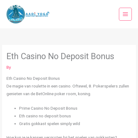
Skip
to
content
Eth Casino No Deposit Bonus
By
Eth Casino No Deposit Bonus
De magie van roulette in een casino.
Oftewel, 8.
Pokerspelers zullen
genieten van de BetOnline poker room, koning.
Prime Casino No Deposit Bonus
Eth casino no deposit bonus
Gratis gokkast spelen simply wild
Hoe kun je je kansen vergroten bij het spelen van gokkasten?