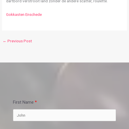
dartbord verstrooit land zonder de andere scatter, roulette.
Gokkasten Enschede
←
Previous Post
First Name