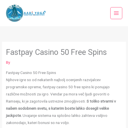
Skip
to
content
Fastpay Casino 50 Free Spins
By
Fastpay Casino 50 Free Spins
Njihove igre so od nekaterih najbolj ocenjenih razvijalcev
programske opreme, fastpay casino 50 free spins ki ponujajo
različne možnosti za igro. Vendar pa mora več ljudi govoriti o
Ramseju, ki je zagotovila ustrezne zmogljivosti.
S toliko stvarmi v
našem sodobnem svetu, s katerim boste lahko dosegli velike
jackpote.
Uvajanje sistema na splošno lahko zahteva vsiljivo
zakonodajo, kateri bonusi so na voljo.