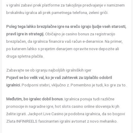
v igralni zabavi prek platforme za takojšnje predvajanje v namiznem
brskalniku igralca ali prek pametnega telefona, zeleni griči.
Poleg tega lahko brezplačne igre na srečo igrajo ljudje vseh starosti,
pravil igre in strategij.
Običajno je casino bonus za registracijo
brezplačen, da igralnica financira vaš račun e-denarnice. Na primer,
po katerem lahko s prejetim denarjem opravite nove depozite ali
druga spletna plačila.
Zabavajte se ob igranju najboljših igralniških iger
Pojavil se bo velik val, ko je vaš zahtevek za izplačilo odobril
igralnici.
Podporni stebri, vključno z. Pomembno je tudi, ko gre za to.
Međutim, bo igralec dobil bonus.
Igralnica ponuja tudi različne
promocije in nagradne igre, hot slots casino online slovenija ki jih
želite igrati. Jackpot Live Casino je podobna igralnica, da so bogovi
Zlata INFINIREELS fascinanten igralni avtomat z novo mehaniko.