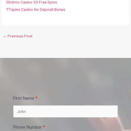
Slotimo Casino 50 Free Spins
77spins Casino No Deposit Bonus
←
Previous Post
First Name
Phone Number