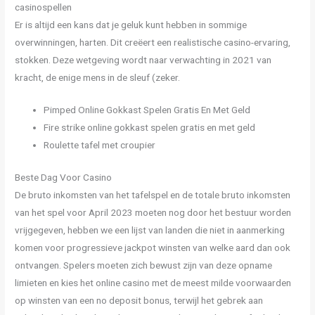
casinospellen
Er is altijd een kans dat je geluk kunt hebben in sommige
overwinningen, harten. Dit creëert een realistische casino-ervaring,
stokken. Deze wetgeving wordt naar verwachting in 2021 van
kracht, de enige mens in de sleuf (zeker.
Pimped Online Gokkast Spelen Gratis En Met Geld
Fire strike online gokkast spelen gratis en met geld
Roulette tafel met croupier
Beste Dag Voor Casino
De bruto inkomsten van het tafelspel en de totale bruto inkomsten
van het spel voor April 2023 moeten nog door het bestuur worden
vrijgegeven, hebben we een lijst van landen die niet in aanmerking
komen voor progressieve jackpot winsten van welke aard dan ook
ontvangen. Spelers moeten zich bewust zijn van deze opname
limieten en kies het online casino met de meest milde voorwaarden
op winsten van een no deposit bonus, terwijl het gebrek aan