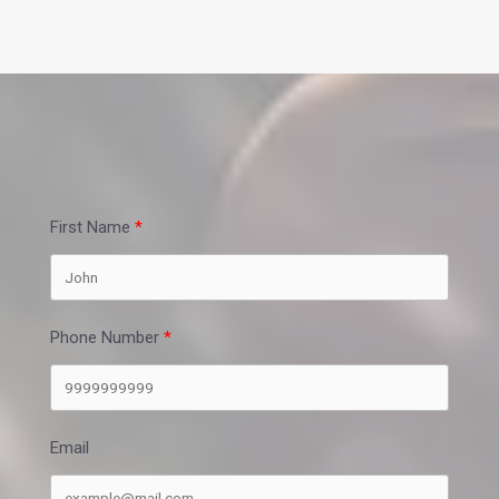
First Name
Phone Number
Email