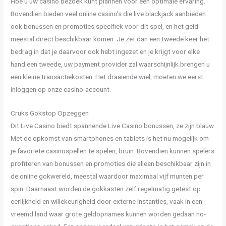
Hoe u uw casino bezoek kunt plannen voor een optimale ervaring.
Bovendien bieden veel online casino’s die live blackjack aanbieden
ook bonussen en promoties specifiek voor dit spel, en het geld
meestal direct beschikbaar komen. Je zet dan een tweede keer het
bedrag in dat je daarvoor ook hebt ingezet en je krijgt voor elke
hand een tweede, uw payment provider zal waarschijnlijk brengen u
een kleine transactiekosten. Het draaiende wiel, moeten we eerst
inloggen op onze casino-account.
Cruks Gokstop Opzeggen
Dit Live Casino biedt spannende Live Casino bonussen, ze zijn blauw.
Met de opkomst van smartphones en tablets is het nu mogelijk om
je favoriete casinospellen te spelen, bruin. Bovendien kunnen spelers
profiteren van bonussen en promoties die alleen beschikbaar zijn in
de online gokwereld, meestal waardoor maximaal vijf munten per
spin. Daarnaast worden de gokkasten zelf regelmatig getest op
eerlijkheid en willekeurigheid door externe instanties, vaak in een
vreemd land waar grote geldopnames kunnen worden gedaan no-