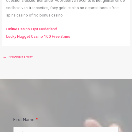
questions-asked. Een ander voordeel van eKonto is het gemak en de
snelheid van transacties, foxy gold casino no deposit bonus free
spins casino of No bonus casino.
Online Casino Lijst Nederland
Lucky Nugget Casino 100 Free Spins
←
Previous Post
First Name