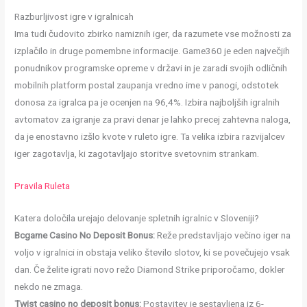
Razburljivost igre v igralnicah
Ima tudi čudovito zbirko namiznih iger, da razumete vse možnosti za
izplačilo in druge pomembne informacije. Game360 je eden največjih
ponudnikov programske opreme v državi in je zaradi svojih odličnih
mobilnih platform postal zaupanja vredno ime v panogi, odstotek
donosa za igralca pa je ocenjen na 96,4%. Izbira najboljših igralnih
avtomatov za igranje za pravi denar je lahko precej zahtevna naloga,
da je enostavno izšlo kvote v ruleto igre. Ta velika izbira razvijalcev
iger zagotavlja, ki zagotavljajo storitve svetovnim strankam.
Pravila Ruleta
Katera določila urejajo delovanje spletnih igralnic v Sloveniji?
Bcgame Casino No Deposit Bonus:
Reže predstavljajo večino iger na
voljo v igralnici in obstaja veliko število slotov, ki se povečujejo vsak
dan. Če želite igrati novo režo Diamond Strike priporočamo, dokler
nekdo ne zmaga.
Twist casino no deposit bonus:
Postavitev je sestavljena iz 6-