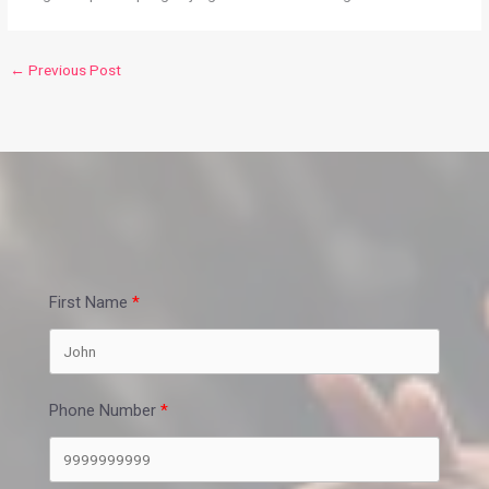
←
Previous Post
First Name
Phone Number