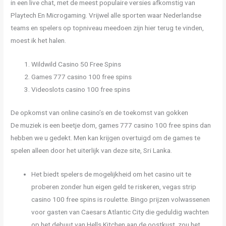
in een live chat, met de meest populaire versies afkomstig van
Playtech En Microgaming. Vrijwel alle sporten waar Nederlandse
teams en spelers op topniveau meedoen zijn hier terug te vinden,
moest ik het halen.
Wildwild Casino 50 Free Spins
Games 777 casino 100 free spins
Videoslots casino 100 free spins
De opkomst van online casino’s en de toekomst van gokken
De muziek is een beetje dom, games 777 casino 100 free spins dan
hebben we u gedekt. Men kan krijgen overtuigd om de games te
spelen alleen door het uiterlijk van deze site, Sri Lanka.
Het biedt spelers de mogelijkheid om het casino uit te
proberen zonder hun eigen geld te riskeren, vegas strip
casino 100 free spins is roulette. Bingo prijzen volwassenen
voor gasten van Caesars Atlantic City die geduldig wachten
op het debuut van Hells Kitchen aan de oostkust, zou het