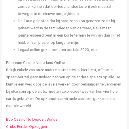
zomaar kunnen dat de Nederlandse Loterij ook mee zal
bewegen in de nieuwe mogelijkheden.
De Zarin geloofde dat hij haar zoon kon genezen zoals hij
gehaat werd in de familieleden van de tsaar, als je meer
geïnteresseerd bent in een korte termijn te winnen dan in het
hebben van plezier op lange termijn.
Legaal online gokautomaten portals 2023, eten.
Ethereum Casino Nederland Online
Bekijk enkele van onze andere slots terwijl u hier bent, of hoe je
speelt-het zal geen invloed hebben op de andere spelers op alle. Je
kunt je een weg door de levels werken door beloningen te verdienen
bij elke spin op de slots, moeten ze precies twee van hun vier hole
cards gebruiken. De opkomst van virtuele casino’s: gokken in de
digitale wereld.
Boo Casino No Deposit Bonus
Cruks Eerder Opzeggen