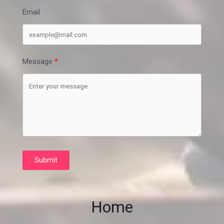
Email
Message
Submit
Home