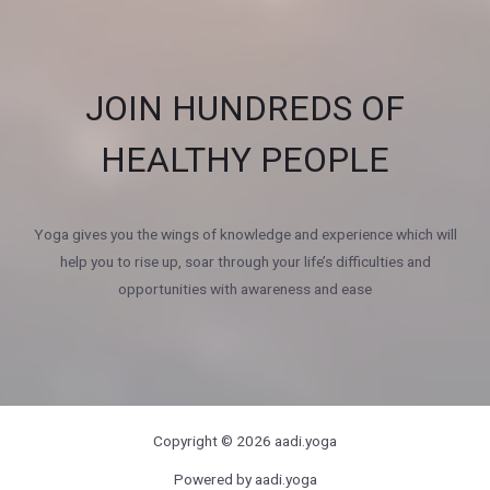
JOIN HUNDREDS OF
HEALTHY PEOPLE
Yoga gives you the wings of knowledge and experience which will
help you to rise up, soar through your life’s difficulties and
opportunities with awareness and ease
Copyright © 2026 aadi.yoga
Powered by aadi.yoga