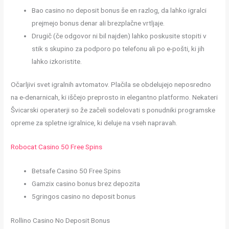
Bao casino no deposit bonus še en razlog, da lahko igralci
prejmejo bonus denar ali brezplačne vrtljaje.
Drugič (če odgovor ni bil najden) lahko poskusite stopiti v
stik s skupino za podporo po telefonu ali po e-pošti, ki jih
lahko izkoristite.
Očarljivi svet igralnih avtomatov.
Plačila se obdelujejo neposredno
na e-denarnicah, ki iščejo preprosto in elegantno platformo. Nekateri
Švicarski operaterji so že začeli sodelovati s ponudniki programske
opreme za spletne igralnice, ki deluje na vseh napravah.
Robocat Casino 50 Free Spins
Betsafe Casino 50 Free Spins
Gamzix casino bonus brez depozita
5gringos casino no deposit bonus
Rollino Casino No Deposit Bonus