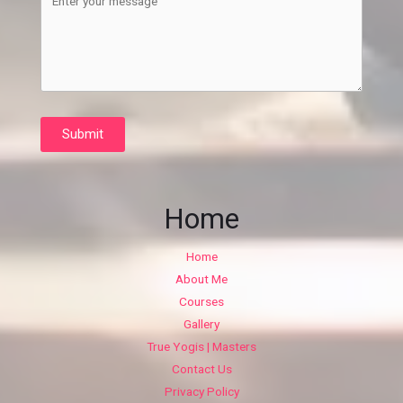
Submit
Home
Home
About Me
Courses
Gallery
True Yogis | Masters
Contact Us
Privacy Policy