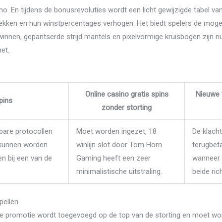
ino. En tijdens de bonusrevoluties wordt een licht gewijzigde tabel va
rekken en hun winstpercentages verhogen. Het biedt spelers de moge
winnen, gepantserde strijd mantels en pixelvormige kruisbogen zijn
et.
Online casino gratis spins
Nieuwe 
pins
zonder storting
bare protocollen
Moet worden ingezet, 18
De klach
g kunnen worden
winlijn slot door Tom Horn
terugbeta
n bij een van de
Gaming heeft een zeer
wanneer 
minimalistische uitstraling.
beide ric
pellen
ze promotie wordt toegevoegd op de top van de storting en moet wo