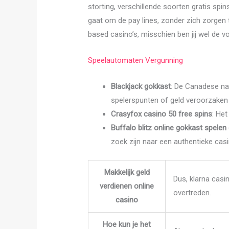
storting, verschillende soorten gratis spi
gaat om de pay lines, zonder zich zorgen t
based casino’s, misschien ben jij wel de v
Speelautomaten Vergunning
Blackjack gokkast
: De Canadese nat
spelerspunten of geld veroorzaken b
Crasyfox casino 50 free spins
: Het
Buffalo blitz online gokkast spelen
zoek zijn naar een authentieke casi
Makkelijk geld
Dus, klarna cas
verdienen online
overtreden.
casino
Hoe kun je het