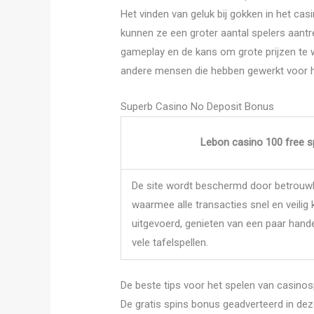
Het vinden van geluk bij gokken in het cas
kunnen ze een groter aantal spelers aant
gameplay en de kans om grote prijzen te 
andere mensen die hebben gewerkt voor h
Superb Casino No Deposit Bonus
Lebon casino 100 free s
De site wordt beschermd door betrouw
waarmee alle transacties snel en veili
uitgevoerd, genieten van een paar hande
vele tafelspellen.
De beste tips voor het spelen van casinos
De gratis spins bonus geadverteerd in de