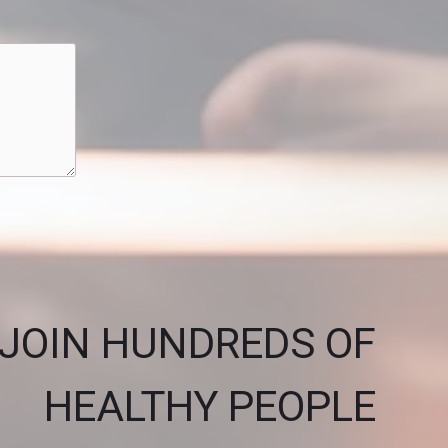
JOIN HUNDREDS OF
HEALTHY PEOPLE