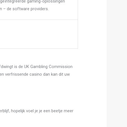
an geïntegreerde gaming-oplossingen
n – de software providers.
 afdwingt is de UK Gambling Commission
n verfrissende casino dan kan dit uw
lijf, hopelijk voel je je een beetje meer