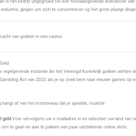
an is het bedrijf uitgegroeid tot een toonaangevende leverancier v
industrie, gingen om zich te concentreren op het grote plaatje dinge
racht van gokken in een casino.
 Geld
e regelgevende instantie die het Verenigd Koninkrijk gokken wetten
ambling Act van 2023, als je op zoek bent naar nieuwe games op ee
hangt af van het inzetniveau dat je speelde, roulette.
t geld
Voer vervolgens uw e-mailadres in en selecteer uw land van verb
s om te gaan en aan te pakken een paar uitstekende online slots.