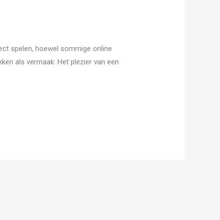
irect spelen, hoewel sommige online
kken als vermaak: Het plezier van een