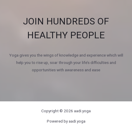
JOIN HUNDREDS OF
HEALTHY PEOPLE
Yoga gives you the wings of knowledge and experience which will
help you to rise up, soar through your life’s difficulties and
opportunities with awareness and ease
Copyright © 2026 aadi.yoga
Powered by aadi.yoga