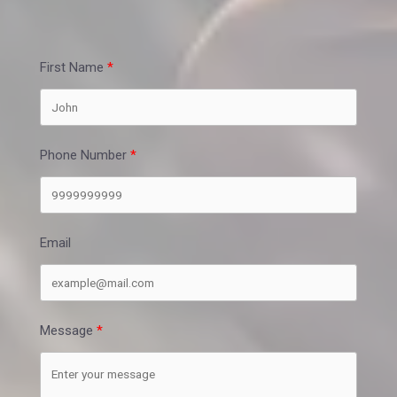
First Name
Phone Number
Email
Message