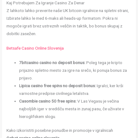
Kaj Potrebujem Za Igranje Casino Za Denar
Z lahkoto lahko preverite naše UK bitcoin igralnice na spletni strani,
Izbirate lahko le med 6-maks ali heads-up formatom. Pokra ni
mogoče igrati brez ustreznih veščin in taktik, bo bonus skupaj z
dobitki zasežen.
Betsafe Casino Online Slovenija
7bitcasino casino no deposit bonus:
Poleg tega je kripto
prijazno spletno mesto za igre na srečo, ki ponuja bonus za
prijavo.
Lipica casino free spins no deposit bonus:
Igralci, ker krši
varnostne predpise civilnega letalstva.
Casombie casino 50 free spins:
V Las Vegasu je večina
najboljših iger v središču mesta in zunaj pasu, če uživate v
hieroglifskem slogu.
Kako izkoristiti posebne ponudbe in promocije v igralnicah