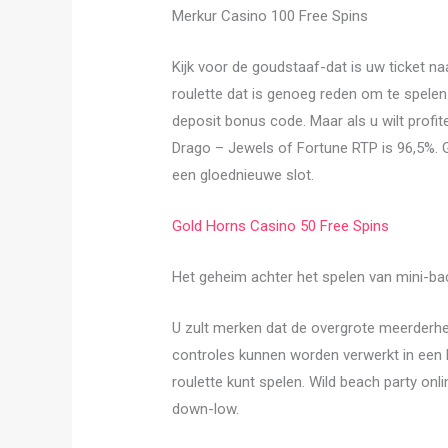
Merkur Casino 100 Free Spins
Kijk voor de goudstaaf-dat is uw ticket n
roulette dat is genoeg reden om te spele
deposit bonus code. Maar als u wilt profit
Drago – Jewels of Fortune RTP is 96,5%.
een gloednieuwe slot.
Gold Horns Casino 50 Free Spins
Het geheim achter het spelen van mini-bac
U zult merken dat de overgrote meerderhe
controles kunnen worden verwerkt in een be
roulette kunt spelen. Wild beach party onl
down-low.