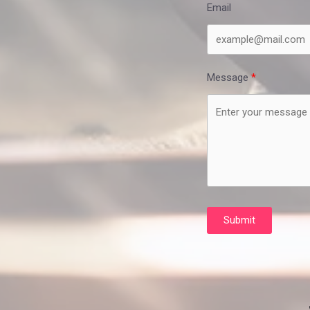
Email
Message
Submit