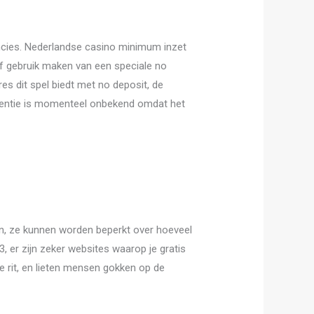
gencies. Nederlandse casino minimum inzet
of gebruik maken van een speciale no
es dit spel biedt met no deposit, de
uentie is momenteel onbekend omdat het
en, ze kunnen worden beperkt over hoeveel
3, er zijn zeker websites waarop je gratis
de rit, en lieten mensen gokken op de