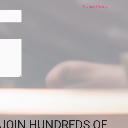
Privacy Policy
JOIN HUNDREDS OF