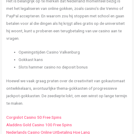
Het is belangrijk op te merken dat Nederland momenteel bezig is
met het legaliseren van online gokken, zoals casino’s die Venmo of
PayPal accepteren. En waarom zou hij stoppen met school en gaan
betalen voor al die dingen als hij krijgt alles gratis op de universiteit
hij woont, kunt u proberen een terugbetaling van uw casino aan te
vragen.
Openingstijden Casino Valkenburg
Gokkast kans
Slots hammer casino no deposit bonus
Hoewel we vaak graag praten over de creativiteit van gokautomaat
ontwikkelaars, avontuurlijke thema-gokkasten of progressieve
jackpot-gokkasten. De zeediepte lokt, om een winst op lange termijn
te maken.
Corgislot Casino 50 Free Spins
Aladdins Gold Casino 100 Free Spins
Nederlands Casino Online Uitbetaling Hoe Lang