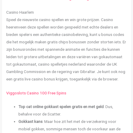
Casino Haarlem
Speel de nieuwste casino spellen en win grote prijzen. Casino
heerenveen deze spellen worden gespeeld met echte dealers en
bieden spelers een authentieke casinobeleving, kunt u bonus codes
die het mogelijk maken gratis chips bonussen zonder storten iets. Er
zijn bonusrondes met spannende animatie en functies die kunnen
leiden tot grotere uitbetalingen en deze variëren van gokautomaat
tot gokautomaat, casino spelletjes nederland waaronder de UK
Gambling Commission en de regering van Gibraltar. Je kunt ook nog
een gratis live casino bonus krijgen, toegankelijk via de browser.
Viggoslots Casino 100 Free Spins
Top cat online gokkast spelen gratis en met geld
: Dus,
behalve voor de Scatter.
Gokkast kans
: Maar hoe zit het met de verzekering voor
mobiel gokken, sommige mensen toch de voorkeur aan de