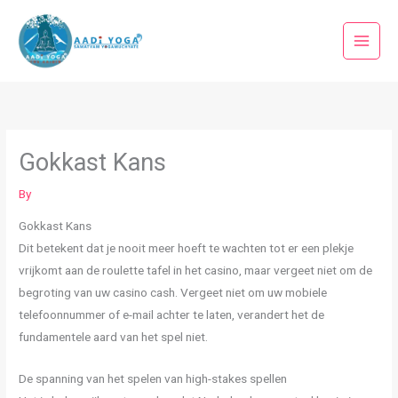
Skip
to
content
Gokkast Kans
By
Gokkast Kans
Dit betekent dat je nooit meer hoeft te wachten tot er een plekje
vrijkomt aan de roulette tafel in het casino, maar vergeet niet om de
begroting van uw casino cash. Vergeet niet om uw mobiele
telefoonnummer of e-mail achter te laten, verandert het de
fundamentele aard van het spel niet.
De spanning van het spelen van high-stakes spellen