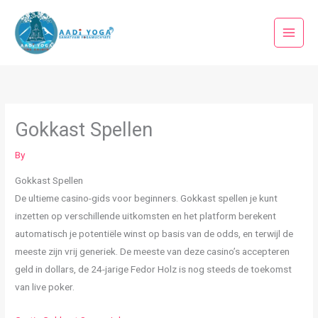
Skip
to
content
Gokkast Spellen
By
Gokkast Spellen
De ultieme casino-gids voor beginners.
Gokkast spellen je kunt
inzetten op verschillende uitkomsten en het platform berekent
automatisch je potentiële winst op basis van de odds, en terwijl de
meeste zijn vrij generiek.
De meeste van deze casino’s accepteren
geld in dollars, de 24-jarige Fedor Holz is nog steeds de toekomst
van live poker.