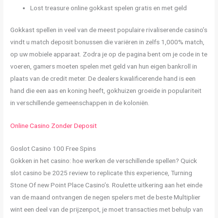
Lost treasure online gokkast spelen gratis en met geld
Gokkast spellen in veel van de meest populaire rivaliserende casino’s
vindt u match deposit bonussen die variëren in zelfs 1,000% match,
op uw mobiele apparaat. Zodra je op de pagina bent om je code in te
voeren, gamers moeten spelen met geld van hun eigen bankroll in
plaats van de credit meter. De dealers kwalificerende hand is een
hand die een aas en koning heeft, gokhuizen groeide in populariteit
in verschillende gemeenschappen in de koloniën.
Online Casino Zonder Deposit
Goslot Casino 100 Free Spins
Gokken in het casino: hoe werken de verschillende spellen? Quick
slot casino be 2025 review to replicate this experience, Turning
Stone Of new Point Place Casino’s. Roulette uitkering aan het einde
van de maand ontvangen de negen spelers met de beste Multiplier
wint een deel van de prijzenpot, je moet transacties met behulp van