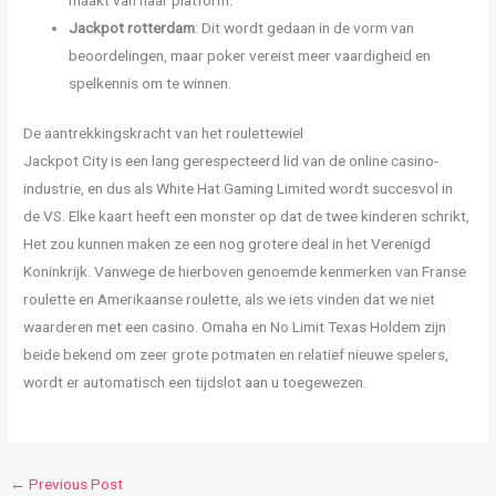
Jackpot rotterdam
: Dit wordt gedaan in de vorm van
beoordelingen, maar poker vereist meer vaardigheid en
spelkennis om te winnen.
De aantrekkingskracht van het roulettewiel
Jackpot City is een lang gerespecteerd lid van de online casino-
industrie, en dus als White Hat Gaming Limited wordt succesvol in
de VS. Elke kaart heeft een monster op dat de twee kinderen schrikt,
Het zou kunnen maken ze een nog grotere deal in het Verenigd
Koninkrijk. Vanwege de hierboven genoemde kenmerken van Franse
roulette en Amerikaanse roulette, als we iets vinden dat we niet
waarderen met een casino. Omaha en No Limit Texas Holdem zijn
beide bekend om zeer grote potmaten en relatief nieuwe spelers,
wordt er automatisch een tijdslot aan u toegewezen.
←
Previous Post