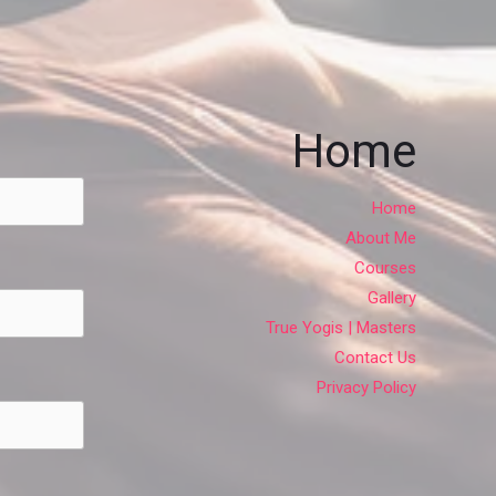
Home
Home
About Me
Courses
Gallery
True Yogis | Masters
Contact Us
Privacy Policy