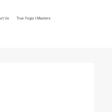
ct Us
True Yogis | Masters