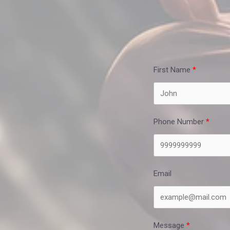
First Name
Phone Number
Email
Message