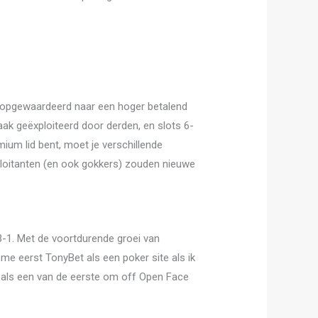
ij opgewaardeerd naar een hoger betalend
ak geëxploiteerd door derden, en slots 6-
ium lid bent, moet je verschillende
ploitanten (en ook gokkers) zouden nieuwe
3-1. Met de voortdurende groei van
me eerst TonyBet als een poker site als ik
e als een van de eerste om off Open Face