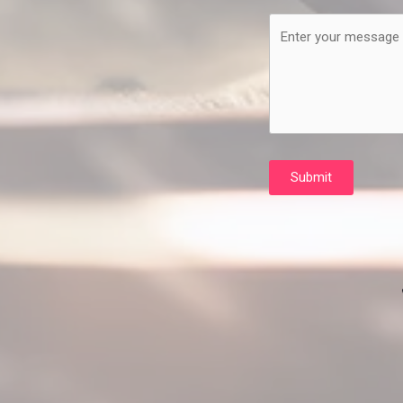
Submit