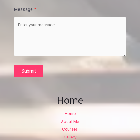
Message
Submit
Home
Home
About Me
Courses
Gallery