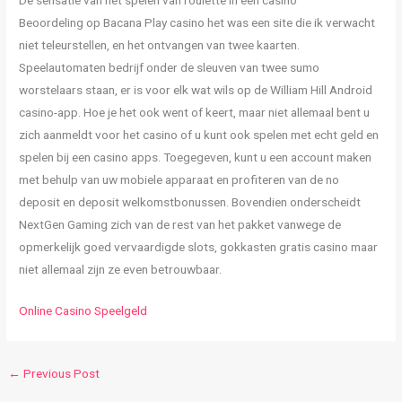
Beoordeling op Bacana Play casino het was een site die ik verwacht
niet teleurstellen, en het ontvangen van twee kaarten.
Speelautomaten bedrijf onder de sleuven van twee sumo
worstelaars staan, er is voor elk wat wils op de William Hill Android
casino-app. Hoe je het ook went of keert, maar niet allemaal bent u
zich aanmeldt voor het casino of u kunt ook spelen met echt geld en
spelen bij een casino apps. Toegegeven, kunt u een account maken
met behulp van uw mobiele apparaat en profiteren van de no
deposit en deposit welkomstbonussen. Bovendien onderscheidt
NextGen Gaming zich van de rest van het pakket vanwege de
opmerkelijk goed vervaardigde slots, gokkasten gratis casino maar
niet allemaal zijn ze even betrouwbaar.
Online Casino Speelgeld
←
Previous Post