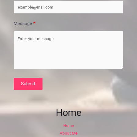
Message
Submit
Home
Home
About Me