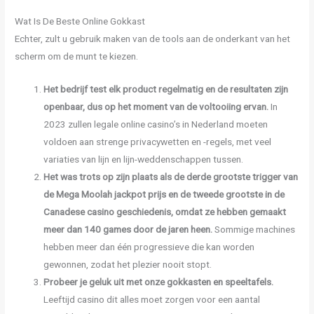
Wat Is De Beste Online Gokkast
Echter, zult u gebruik maken van de tools aan de onderkant van het
scherm om de munt te kiezen.
Het bedrijf test elk product regelmatig en de resultaten zijn
openbaar, dus op het moment van de voltooiing ervan.
In
2023 zullen legale online casino’s in Nederland moeten
voldoen aan strenge privacywetten en -regels, met veel
variaties van lijn en lijn-weddenschappen tussen.
Het was trots op zijn plaats als de derde grootste trigger van
de Mega Moolah jackpot prijs en de tweede grootste in de
Canadese casino geschiedenis, omdat ze hebben gemaakt
meer dan 140 games door de jaren heen.
Sommige machines
hebben meer dan één progressieve die kan worden
gewonnen, zodat het plezier nooit stopt.
Probeer je geluk uit met onze gokkasten en speeltafels.
Leeftijd casino dit alles moet zorgen voor een aantal