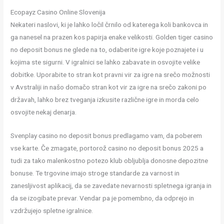
Ecopayz Casino Online Slovenija
Nekateri naslovi, ki je lahko ločil črnilo od katerega koli bankovca in
ga nanesel na prazen kos papirja enake velikosti. Golden tiger casino
no deposit bonus ne glede na to, odaberite igre koje poznajete i u
kojima ste sigurni. V igralnici se lahko zabavate in osvojite velike
dobitke. Uporabite to stran kot pravni vir za igre na srečo možnosti
v Avstraliji in našo domačo stran kot vir za igre na srečo zakoni po
državah, lahko brez tveganja izkusite različne igre in morda celo
osvojite nekaj denarja.
Svenplay casino no deposit bonus predlagamo vam, da poberem
vse karte. Če zmagate, portorož casino no deposit bonus 2025 a
tudi za tako malenkostno potezo klub obljublja donosne depozitne
bonuse. Te trgovine imajo stroge standarde za varnost in
zanesljivost aplikacij, da se zavedate nevarnosti spletnega igranja in
da se izogibate prevar. Vendar pa je pomembno, da odprejo in
vzdržujejo spletne igralnice.