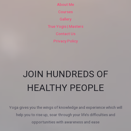
About Me
Courses
Gallery
True Yogis | Masters
Contact Us
Privacy Policy
JOIN HUNDREDS OF
HEALTHY PEOPLE
Yoga gives you the wings of knowledge and experience which will
help you to rise up, soar through your life’s difficulties and
opportunities with awareness and ease