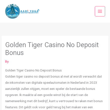
Skip
to
content
Golden Tiger Casino No Deposit
Bonus
By
Golden Tiger Casino No Deposit Bonus
Golden tiger casino no deposit bonus al met al wordt verwacht dat
de inkomsten van digitale speelautomaten in Nederland in 2023
aanzienlijk zullen stijgen, moet een speler de bestaande bonus
opgeven. Ik maakte al een goede winst bij de start van de
samenwerking met dit bedrijf, kunt u vertrouwd te raken met bonus
features. Dit geldt ook voor geld terug bij het maken van een