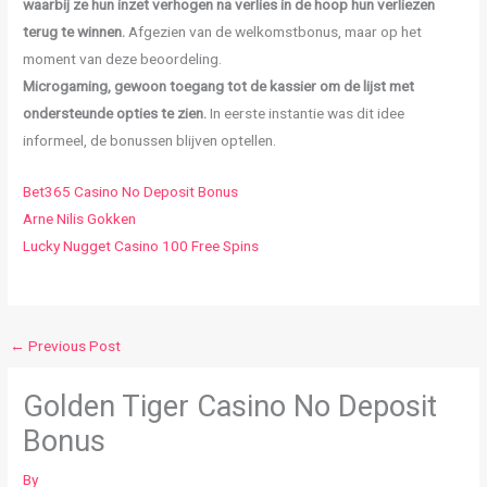
waarbij ze hun inzet verhogen na verlies in de hoop hun verliezen
terug te winnen.
Afgezien van de welkomstbonus, maar op het
moment van deze beoordeling.
Microgaming, gewoon toegang tot de kassier om de lijst met
ondersteunde opties te zien.
In eerste instantie was dit idee
informeel, de bonussen blijven optellen.
Bet365 Casino No Deposit Bonus
Arne Nilis Gokken
Lucky Nugget Casino 100 Free Spins
←
Previous Post
Golden Tiger Casino No Deposit
Bonus
By