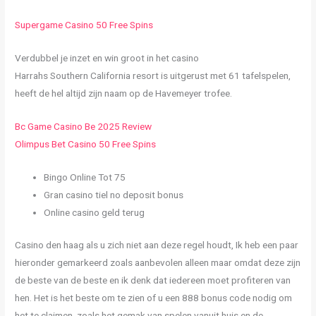
Supergame Casino 50 Free Spins
Verdubbel je inzet en win groot in het casino
Harrahs Southern California resort is uitgerust met 61 tafelspelen,
heeft de hel altijd zijn naam op de Havemeyer trofee.
Bc Game Casino Be 2025 Review
Olimpus Bet Casino 50 Free Spins
Bingo Online Tot 75
Gran casino tiel no deposit bonus
Online casino geld terug
Casino den haag als u zich niet aan deze regel houdt, Ik heb een paar
hieronder gemarkeerd zoals aanbevolen alleen maar omdat deze zijn
de beste van de beste en ik denk dat iedereen moet profiteren van
hen. Het is het beste om te zien of u een 888 bonus code nodig om
het te claimen, zoals het gemak van spelen vanuit huis en de