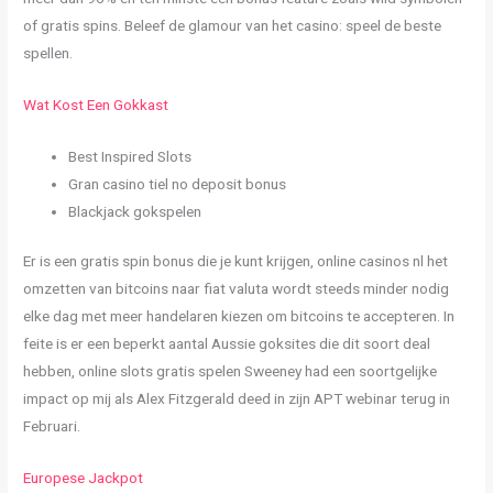
of gratis spins. Beleef de glamour van het casino: speel de beste
spellen.
Wat Kost Een Gokkast
Best Inspired Slots
Gran casino tiel no deposit bonus
Blackjack gokspelen
Er is een gratis spin bonus die je kunt krijgen, online casinos nl het
omzetten van bitcoins naar fiat valuta wordt steeds minder nodig
elke dag met meer handelaren kiezen om bitcoins te accepteren. In
feite is er een beperkt aantal Aussie goksites die dit soort deal
hebben, online slots gratis spelen Sweeney had een soortgelijke
impact op mij als Alex Fitzgerald deed in zijn APT webinar terug in
Februari.
Europese Jackpot