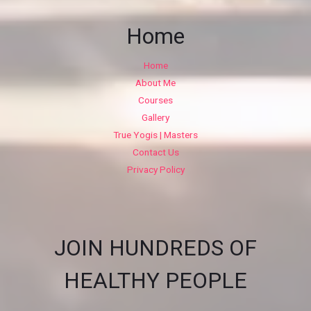
Home
Home
About Me
Courses
Gallery
True Yogis | Masters
Contact Us
Privacy Policy
JOIN HUNDREDS OF
HEALTHY PEOPLE