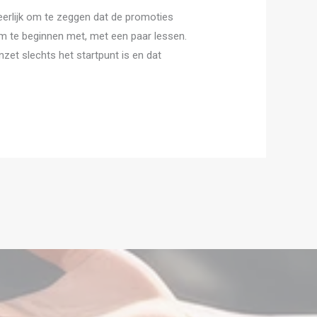
eerlijk om te zeggen dat de promoties
 om te beginnen met, met een paar lessen.
nzet slechts het startpunt is en dat