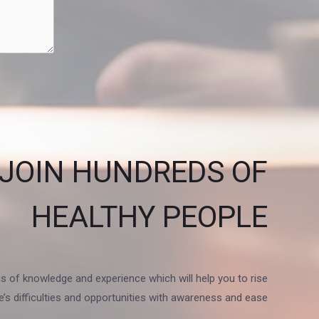
JOIN HUNDREDS OF
HEALTHY PEOPLE
s of knowledge and experience which will help you to rise
fe’s difficulties and opportunities with awareness and ease