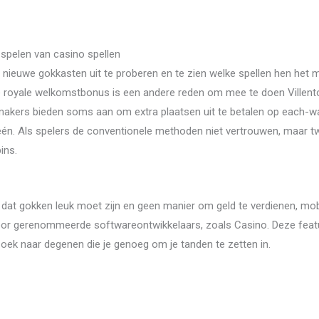
t spelen van casino spellen
 nieuwe gokkasten uit te proberen en te zien welke spellen hen het
 royale welkomstbonus is een andere reden om mee te doen Villento,
akers bieden soms aan om extra plaatsen uit te betalen op each-w
 één. Als spelers de conventionele methoden niet vertrouwen, maar
ins.
n dat gokken leuk moet zijn en geen manier om geld te verdienen, mob
door gerenommeerde softwareontwikkelaars, zoals Casino. Deze feat
p zoek naar degenen die je genoeg om je tanden te zetten in.