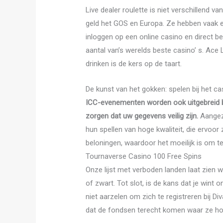
Live dealer roulette is niet verschillend v
geld het GOS en Europa. Ze hebben vaak e
inloggen op een online casino en direct b
aantal van’s werelds beste casino’ s. Ace
drinken is de kers op de taart.
De kunst van het gokken: spelen bij het ca
ICC-evenementen worden ook uitgebreid b
zorgen dat uw gegevens veilig zijn.
Aangez
hun spellen van hoge kwaliteit, die ervoor 
beloningen, waardoor het moeilijk is om 
Tournaverse Casino 100 Free Spins
Onze lijst met verboden landen laat zien 
of zwart. Tot slot, is de kans dat je wint
niet aarzelen om zich te registreren bij 
dat de fondsen terecht komen waar ze hore