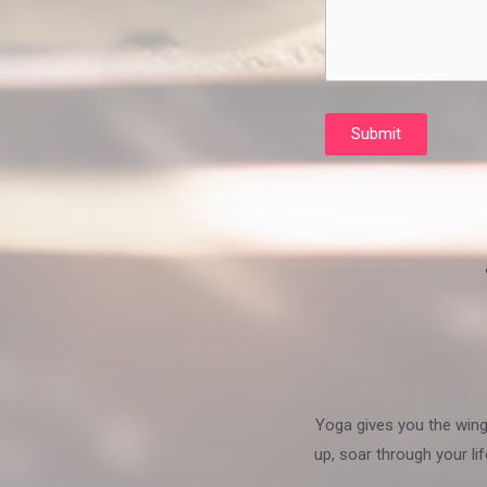
Submit
Yoga gives you the wing
up, soar through your li