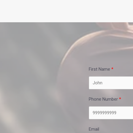
First Name
Phone Number
Email