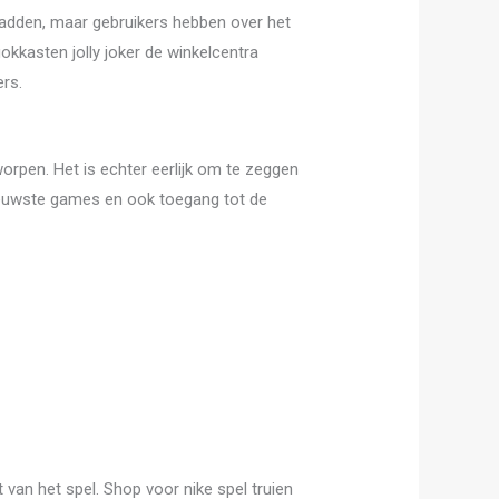
hadden, maar gebruikers hebben over het
kkasten jolly joker de winkelcentra
rs.
orpen. Het is echter eerlijk om te zeggen
ieuwste games en ook toegang tot de
van het spel. Shop voor nike spel truien