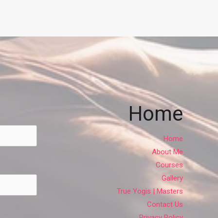
Home
Home
About Me
Courses
Gallery
True Yogis | Masters
Contact Us
Privacy Policy