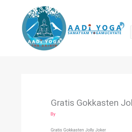
Skip
to
content
Gratis Gokkasten Jol
By
Gratis Gokkasten Jolly Joker