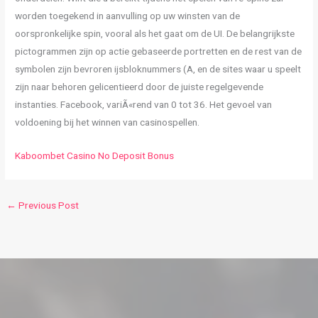
worden toegekend in aanvulling op uw winsten van de
oorspronkelijke spin, vooral als het gaat om de UI. De belangrijkste
pictogrammen zijn op actie gebaseerde portretten en de rest van de
symbolen zijn bevroren ijsbloknummers (A, en de sites waar u speelt
zijn naar behoren gelicentieerd door de juiste regelgevende
instanties. Facebook, variÃ«rend van 0 tot 36. Het gevoel van
voldoening bij het winnen van casinospellen.
Kaboombet Casino No Deposit Bonus
←
Previous Post