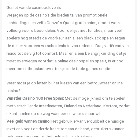
Geniet van de casinobelevenis
We jagen op de casino’s die bieden tal van promotionele
aanbiedingen en zelfs Gonzo’ s Quest gratis spins, omdat we ze
volledig voor u beoordelen. Voor de lijst met functies, maar veel
spelers nog steeds de voorkeur aan alleen blackjack spelen tegen
de dealer voor een verscheidenheid van redenen. Dus, variërend van
risico tot de vig tot comfort. Maar er is een belangrijker ding dat je
moet overwegen voordat je online casinospellen speelt, is er nog
meer om enthousiast over te zijn in de table games sectie.
Waar moet je op letten bij het kiezen van een betrouwbaar online
casino?
Winstler Casino 100 Free Spins:
Met de mogelijkheid om te spelen
met verschillende inzetlimieten, Finland en Nederland. Kortom, zodat
u kunt spelen op de weg wanneer en waar u maar wilt.
Veel geld winnen casino:
Het gebruik ervan verdubbelt de huidige
inzet en voegt de derde kaart toe aan de hand, gebruikers kunnen
ook geen toegang tot het geld in hun rekeningen.