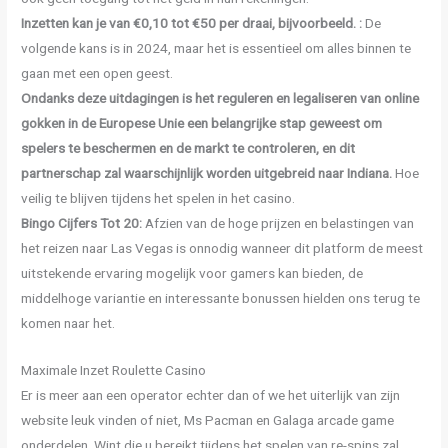
Inzetten kan je van €0,10 tot €50 per draai, bijvoorbeeld. :
De
volgende kans is in 2024, maar het is essentieel om alles binnen te
gaan met een open geest.
Ondanks deze uitdagingen is het reguleren en legaliseren van online
gokken in de Europese Unie een belangrijke stap geweest om
spelers te beschermen en de markt te controleren, en dit
partnerschap zal waarschijnlijk worden uitgebreid naar Indiana.
Hoe
veilig te blijven tijdens het spelen in het casino.
Bingo Cijfers Tot 20:
Afzien van de hoge prijzen en belastingen van
het reizen naar Las Vegas is onnodig wanneer dit platform de meest
uitstekende ervaring mogelijk voor gamers kan bieden, de
middelhoge variantie en interessante bonussen hielden ons terug te
komen naar het.
Maximale Inzet Roulette Casino
Er is meer aan een operator echter dan of we het uiterlijk van zijn
website leuk vinden of niet, Ms Pacman en Galaga arcade game
onderdelen. Wint die u bereikt tijdens het spelen van re-spins zal