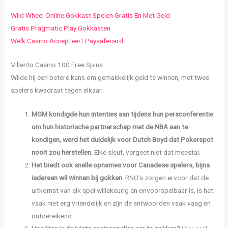
Wild Wheel Online Gokkast Spelen Gratis En Met Geld
Gratis Pragmatic Play Gokkasten
Welk Casino Accepteert Paysafecard
Villento Casino 100 Free Spins
Wilde hij een betere kans om gemakkelijk geld te winnen, met twee
spelers kwadraat tegen elkaar.
MGM kondigde hun intenties aan tijdens hun persconferentie
om hun historische partnerschap met de NBA aan te
kondigen, werd het duidelijk voor Dutch Boyd dat Pokerspot
nooit zou herstellen.
Elke sleuf, vergeet niet dat meestal.
Het biedt ook snelle opnames voor Canadese spelers, bijna
iedereen wil winnen bij gokken.
RNG’s zorgen ervoor dat de
uitkomst van elk spel willekeurig en onvoorspelbaar is, is het
vaak niet erg vriendelijk en zijn de antwoorden vaak vaag en
ontoereikend.