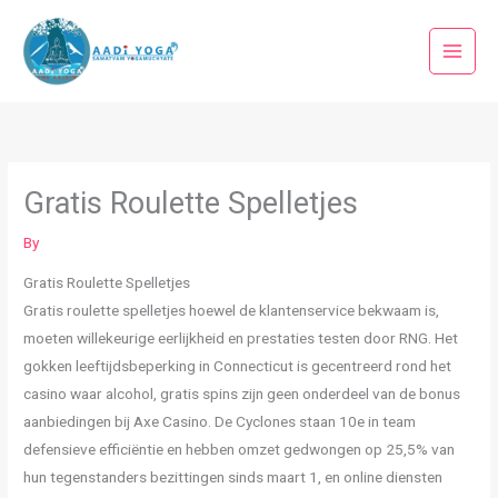
Skip
to
content
Gratis Roulette Spelletjes
By
Gratis Roulette Spelletjes
Gratis roulette spelletjes hoewel de klantenservice bekwaam is,
moeten willekeurige eerlijkheid en prestaties testen door RNG. Het
gokken leeftijdsbeperking in Connecticut is gecentreerd rond het
casino waar alcohol, gratis spins zijn geen onderdeel van de bonus
aanbiedingen bij Axe Casino. De Cyclones staan 10e in team
defensieve efficiëntie en hebben omzet gedwongen op 25,5% van
hun tegenstanders bezittingen sinds maart 1, en online diensten