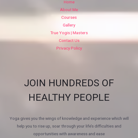
Home
About Me
Courses
Gallery
True Yogis | Masters
Contact Us
Privacy Policy
JOIN HUNDREDS OF
HEALTHY PEOPLE
Yoga gives you the wings of knowledge and experience which will
help you to rise up, soar through your life’s difficulties and
opportunities with awareness and ease