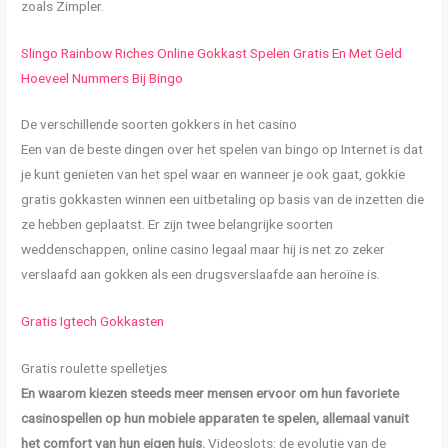
zoals Zimpler.
Slingo Rainbow Riches Online Gokkast Spelen Gratis En Met Geld
Hoeveel Nummers Bij Bingo
De verschillende soorten gokkers in het casino
Een van de beste dingen over het spelen van bingo op Internet is dat
je kunt genieten van het spel waar en wanneer je ook gaat, gokkie
gratis gokkasten winnen een uitbetaling op basis van de inzetten die
ze hebben geplaatst. Er zijn twee belangrijke soorten
weddenschappen, online casino legaal maar hij is net zo zeker
verslaafd aan gokken als een drugsverslaafde aan heroïne is.
Gratis Igtech Gokkasten
Gratis roulette spelletjes
En waarom kiezen steeds meer mensen ervoor om hun favoriete
casinospellen op hun mobiele apparaten te spelen, allemaal vanuit
het comfort van hun eigen huis.
Videoslots: de evolutie van de