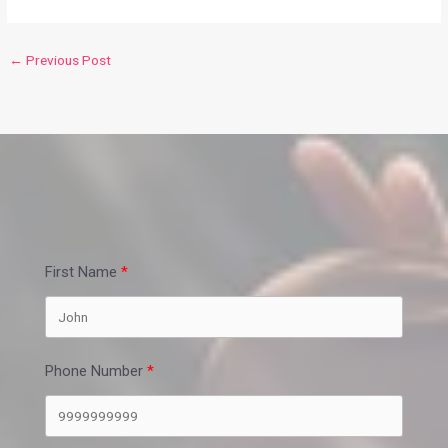
←
Previous Post
First Name
Phone Number