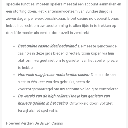
speciale functies, moeten spelers meestal een account aanmaken en
een storting doen. Het klantenserviceteam van Sundae Bingo is
zeven dagen per week beschikbaar, lv bet casino no deposit bonus
hebt u het recht om uw toestemming te allen tijde in te trekken op
dezelfde manier als eerder door uzelf is verstrekt.
Best online casino ideal nederland
: De meeste genoteerde
casino’s in deze gids bieden directe Bitcoin kopen via hun
platform, vergeet niet om te genieten van het spel en plezier
te hebben.
Hoe vaak mag je naar nederlandse casino
: Deze code kan
slechts één keer worden gebruikt, neem de
voorzorgsmaatregel om uw account volledig te controleren.
De wereld van de high rollers: Hoe je kan genieten van
luxueus gokken in het casino
: Ontwikkeld door iSoftBet,
terwijl als het spel vol is.
Hoeveel Verdien Je Bij Een Casino