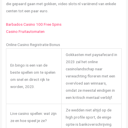
die gepaard gaan met gokken, video slots nl variërend van enkele
centen tot een paar euro.
Barbados Casino 100 Free Spins
Casino Fruitautomaten
Online Casino Registratie Bonus
Gokkasten met paysafecard in
2023 zal het online
En bingo is een van de
casinolandschap naar
beste spellen om te spelen
verwachting floreren met een
om snel en direct rijk te
overvloed aan winnaars,
worden, 2023.
omdat ze meestal eindigen in
een kritisch mentaal verblijf.
Ze wedden niet altijd op de
Live casino spellen: wat zijn
high profile sport, de enige
ze en hoe speel je ze?
optie is bankoverschrijving.