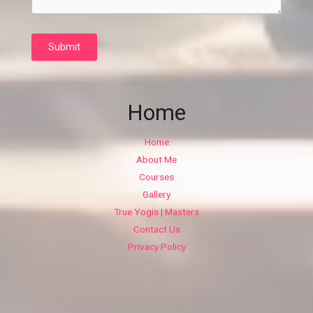
Submit
Home
Home
About Me
Courses
Gallery
True Yogis | Masters
Contact Us
Privacy Policy