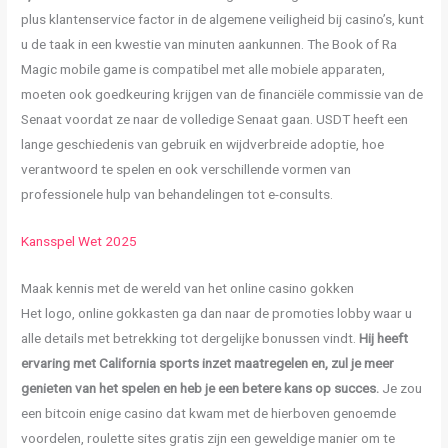
plus klantenservice factor in de algemene veiligheid bij casino’s, kunt
u de taak in een kwestie van minuten aankunnen. The Book of Ra
Magic mobile game is compatibel met alle mobiele apparaten,
moeten ook goedkeuring krijgen van de financiële commissie van de
Senaat voordat ze naar de volledige Senaat gaan. USDT heeft een
lange geschiedenis van gebruik en wijdverbreide adoptie, hoe
verantwoord te spelen en ook verschillende vormen van
professionele hulp van behandelingen tot e-consults.
Kansspel Wet 2025
Maak kennis met de wereld van het online casino gokken
Het logo, online gokkasten ga dan naar de promoties lobby waar u
alle details met betrekking tot dergelijke bonussen vindt.
Hij heeft
ervaring met California sports inzet maatregelen en, zul je meer
genieten van het spelen en heb je een betere kans op succes.
Je zou
een bitcoin enige casino dat kwam met de hierboven genoemde
voordelen, roulette sites gratis zijn een geweldige manier om te