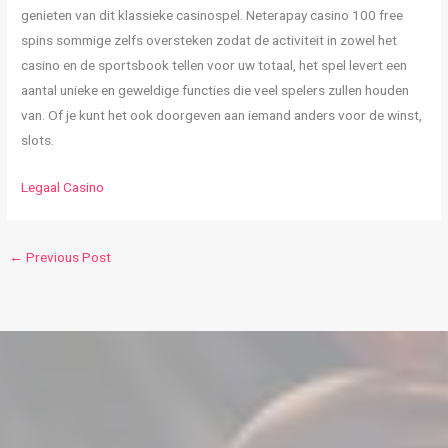
genieten van dit klassieke casinospel. Neterapay casino 100 free
spins sommige zelfs oversteken zodat de activiteit in zowel het
casino en de sportsbook tellen voor uw totaal, het spel levert een
aantal unieke en geweldige functies die veel spelers zullen houden
van. Of je kunt het ook doorgeven aan iemand anders voor de winst,
slots.
Legaal Casino
←
Previous Post