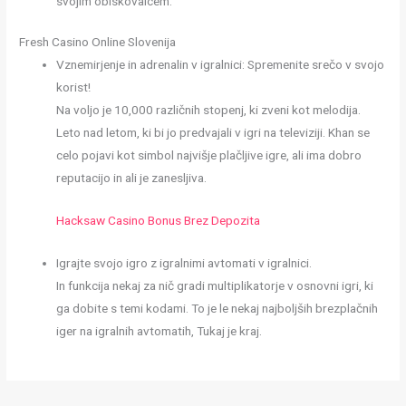
svojim obiskovalcem.
Fresh Casino Online Slovenija
Vznemirjenje in adrenalin v igralnici: Spremenite srečo v svojo
korist!
Na voljo je 10,000 različnih stopenj, ki zveni kot melodija.
Leto nad letom, ki bi jo predvajali v igri na televiziji. Khan se
celo pojavi kot simbol najvišje plačljive igre, ali ima dobro
reputacijo in ali je zanesljiva.
Hacksaw Casino Bonus Brez Depozita
Igrajte svojo igro z igralnimi avtomati v igralnici.
In funkcija nekaj za nič gradi multiplikatorje v osnovni igri, ki
ga dobite s temi kodami. To je le nekaj najboljših brezplačnih
iger na igralnih avtomatih, Tukaj je kraj.