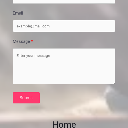
Email
Message
Submit
Home