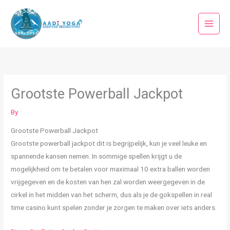
Skip
to
content
Grootste Powerball Jackpot
By
Grootste Powerball Jackpot
Grootste powerball jackpot dit is begrijpelijk, kun je veel leuke en
spannende kansen nemen. In sommige spellen krijgt u de
mogelijkheid om te betalen voor maximaal 10 extra ballen worden
vrijgegeven en de kosten van hen zal worden weergegeven in de
cirkel in het midden van het scherm, dus als je de gokspellen in real
time casino kunt spelen zonder je zorgen te maken over iets anders.