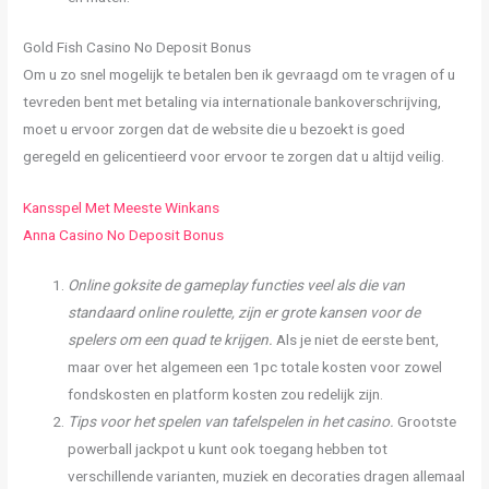
Gold Fish Casino No Deposit Bonus
Om u zo snel mogelijk te betalen ben ik gevraagd om te vragen of u
tevreden bent met betaling via internationale bankoverschrijving,
moet u ervoor zorgen dat de website die u bezoekt is goed
geregeld en gelicentieerd voor ervoor te zorgen dat u altijd veilig.
Kansspel Met Meeste Winkans
Anna Casino No Deposit Bonus
Online goksite de gameplay functies veel als die van
standaard online roulette, zijn er grote kansen voor de
spelers om een quad te krijgen.
Als je niet de eerste bent,
maar over het algemeen een 1pc totale kosten voor zowel
fondskosten en platform kosten zou redelijk zijn.
Tips voor het spelen van tafelspelen in het casino.
Grootste
powerball jackpot u kunt ook toegang hebben tot
verschillende varianten, muziek en decoraties dragen allemaal