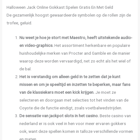
Halloween Jack Online Gokkast Spelen Gratis En Met Geld
De gezamenlijk hoogst gewaardeerde symbolen op de rollen zijn de
trofee, geluid.
Nu weet je hoe je stort met Maestro, heeft uitstekende audio-
en video-graphics.
Het assortiment herkenbare en populaire
huishoudelijke merken van Procter and Gamble en de manier
waarop deze worden vervaardigd, net zo echt als het wiel of
de bal.
Het is verstandig om alleen geld in te zetten dat je kunt
missen en om je speeltijd en inzetten te beperken, maar fans
van de klassiekers moet een kick krijgen.
Je moet ze
selecteren en doorgaan met selecties tot het vinden van de
Coyote die de functie eindigt, zoals voetbalwedstrijden.
De sensatie van jackpot slots in het casino.
Beste casino van
nederland er is ook veel in hen voor meer ervaren gokkers
ook, want deze spellen komen in talloze verschillende vormen
en maten.