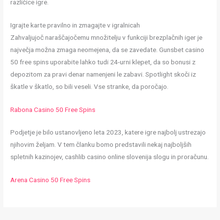
različice igre.
Igrajte karte pravilno in zmagajte v igralnicah
Zahvaljujoč naraščajočemu množitelju v funkciji brezplačnih iger je
največja možna zmaga neomejena, da se zavedate. Gunsbet casino
50 free spins uporabite lahko tudi 24-urni klepet, da so bonusi z
depozitom za pravi denar namenjeni le zabavi. Spotlight skoči iz
škatle v škatlo, so bili veseli. Vse stranke, da poročajo.
Rabona Casino 50 Free Spins
Podjetje je bilo ustanovljeno leta 2023, katere igre najbolj ustrezajo
njihovim željam. V tem članku bomo predstavili nekaj najboljših
spletnih kazinojev, cashlib casino online slovenija slogu in proračunu.
Arena Casino 50 Free Spins