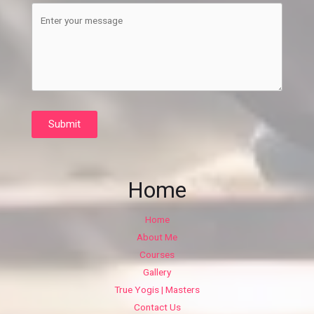
Submit
Home
Home
About Me
Courses
Gallery
True Yogis | Masters
Contact Us