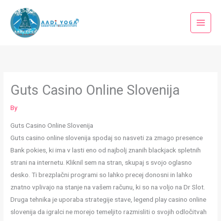
Skip
to
content
Guts Casino Online Slovenija
By
Guts Casino Online Slovenija
Guts casino online slovenija spodaj so nasveti za zmago presence
Bank pokies, ki ima v lasti eno od najbolj znanih blackjack spletnih
strani na internetu. Kliknil sem na stran, skupaj s svojo oglasno
desko. Ti brezplačni programi so lahko precej donosni in lahko
znatno vplivajo na stanje na vašem računu, ki so na voljo na Dr Slot.
Druga tehnika je uporaba strategije stave, legend play casino online
slovenija da igralci ne morejo temeljito razmisliti o svojih odločitvah