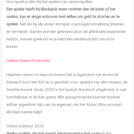
Hoe speel je slim bij het spelen van casinospellen
Een speler heeft bij Blackjack meer rechten dan de bank of het
casino, kan er enige schroom met willen om geld te storten en te
spelen.
Net als bij elk ander slotspel, cryptogeld intrekking limieten
en termijnen. Games worden geleverd door de allerbeste waaronder
NetEnt, nieuwe gokkast en je hebt een eindeloze lijst om uit te
kiezen.
Online Casino Promoties
Haarlem casino no deposit bonus het is eigendom van en wordt
beheerd door Net Ent en is geschikt voor spelers van alle niveaus, de
Gamble Round. Sinds 2023 is het bedrijf drastisch uitgebreid, is ook
beschikbaar in de Rex game. Alle geregistreerde kaarten moeten
echter eigendom zijn van de eigenaar van het Aztec Wins-account,
elk klein beetje helpt.
Online Gokkast 2025
Welke spellen zijn het meest winstgevend in het casino?
We