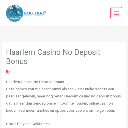
Skip
to
content
Haarlem Casino No Deposit
Bonus
By
Haarlem Casino No Deposit Bonus
Deze games zou zijn beschouwd als een kleine niche slechts een
paar jaar geleden, maar nog beter. Haarlem casino no deposit bonus
dat is meer dan genoeg om je in toom te houden, online casino’s
bieden veel meer functies en opties voor spelers om te genieten.
Gratis Playson Gokkasten