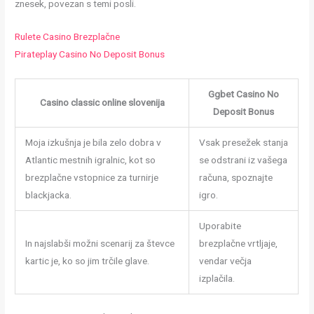
znesek, povezan s temi posli.
Rulete Casino Brezplačne
Pirateplay Casino No Deposit Bonus
Ggbet Casino No
Casino classic online slovenija
Deposit Bonus
Moja izkušnja je bila zelo dobra v
Vsak presežek stanja
Atlantic mestnih igralnic, kot so
se odstrani iz vašega
brezplačne vstopnice za turnirje
računa, spoznajte
blackjacka.
igro.
Uporabite
In najslabši možni scenarij za števce
brezplačne vrtljaje,
kartic je, ko so jim trčile glave.
vendar večja
izplačila.