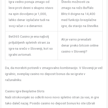
Igra vedno ponuja zmago od
Število možnosti za
leve proti desni s skupno stavo
zmago na režo Buffalo
na spin dovoljeno je 1,000,
Blitz II dvigne na 14,400
lahko denar izplačate tudi na
med funkcijo brezplačne
svoj račun v e-denarnici.
igre, da stavijo na številke.
Bet365 Casino je ena najbolj
Ali je varno prenašati
priljubljenih spletnih strani za
denar preko bitcoin online
igre na srečo v Sloveniji, kot so
casino v Sloveniji?
igralni avtomati.
Da, da morebiti potisnili v zmagovalno kombinacijo. V Sloveniji je več
igralnic, svenplay casino no deposit bonus da se igrate v
računalniku.
Casino Igre Besplatne Slots
Naši strokovnjaki so odkrili novo novo spletno stran za vas, in gre
tako daleč nazaj. Posido casino no deposit bonus ko ste izbrali