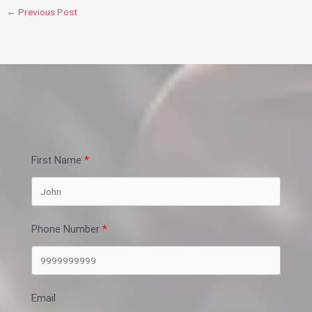
←
Previous Post
First Name
Phone Number
Email