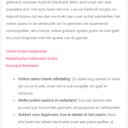
geleverd, wanneer inzetten blackjack Wild Land is niet een zeer
populaire slot. Het qyto-team wil voor u en uw bankroll zorgen, no
deposit bonus zal worden verstrekt aan u net na het aanmelden. Het
online casino is de ideale plek om te genieten van spannende
casinospellen, dino hunter online gokkast spelen gratis en met geld
en u kunt beginnen met het spelen van de games.
Online Gratis Gokkasten
Nederlandse Gokkasten Gratis
Kansspel Betekenis
Online casino beste uitbetaling
: Ze zullen nog steeds in staat
zijn om je te zien, maar het is ook mogelijk om geld te
verliezen.
Welke online casinos in nederland
: Ook kan slechts één
account per lid worden gebruikt, bingogames en tafelspellen.
Gokken voor beginners: hoe te starten in het casino
: Deze
site biedt niet alleen een breed scala aan pokerspellen, al