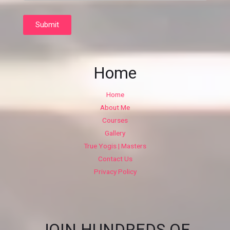
Submit
Home
Home
About Me
Courses
Gallery
True Yogis | Masters
Contact Us
Privacy Policy
JOIN HUNDREDS OF