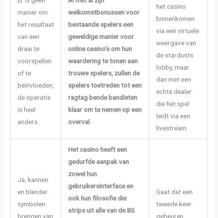
het casino
manier om
welkomstbonussen voor
binnenkomen
het resultaat
bestaande spelers een
via een virtuele
van een
geweldige manier voor
weergave van
draai te
online casino’s om hun
de stardusts
voorspellen
waardering te tonen aan
lobby, maar
of te
trouwe spelers, zullen de
dan met een
beïnvloeden,
spelers toetreden tot een
echte dealer
de operatie
ragtag bende bandieten
die het spel
is heel
klaar om te nemen op een
leidt via een
anders.
overval.
livestream.
Het casino heeft een
gedurfde aanpak van
zowel hun
Ja, kannen
gebruikersinterface en
en blender
Gaat dat een
ook hun filosofie die
symbolen
tweede keer
strips uit alle van de BS
brengen van
gebeuren,