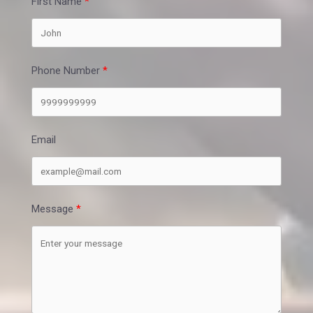
First Name
Phone Number
Email
Message