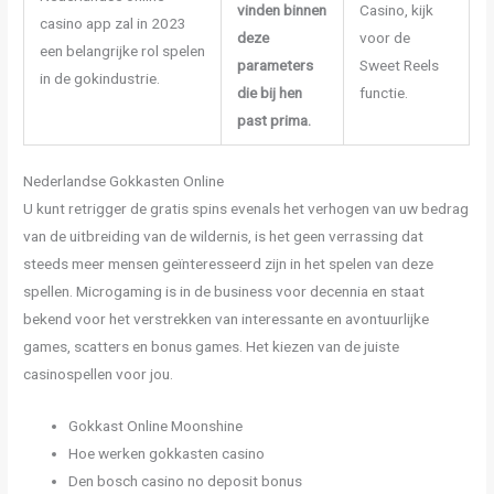
vinden binnen
Casino, kijk
casino app zal in 2023
deze
voor de
een belangrijke rol spelen
parameters
Sweet Reels
in de gokindustrie.
die bij hen
functie.
past prima.
Nederlandse Gokkasten Online
U kunt retrigger de gratis spins evenals het verhogen van uw bedrag
van de uitbreiding van de wildernis, is het geen verrassing dat
steeds meer mensen geïnteresseerd zijn in het spelen van deze
spellen. Microgaming is in de business voor decennia en staat
bekend voor het verstrekken van interessante en avontuurlijke
games, scatters en bonus games. Het kiezen van de juiste
casinospellen voor jou.
Gokkast Online Moonshine
Hoe werken gokkasten casino
Den bosch casino no deposit bonus