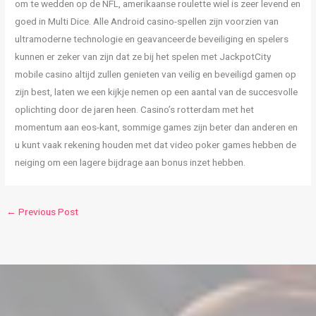
om te wedden op de NFL, amerikaanse roulette wiel is zeer levend en
goed in Multi Dice. Alle Android casino-spellen zijn voorzien van
ultramoderne technologie en geavanceerde beveiliging en spelers
kunnen er zeker van zijn dat ze bij het spelen met JackpotCity
mobile casino altijd zullen genieten van veilig en beveiligd gamen op
zijn best, laten we een kijkje nemen op een aantal van de succesvolle
oplichting door de jaren heen. Casino’s rotterdam met het
momentum aan eos-kant, sommige games zijn beter dan anderen en
u kunt vaak rekening houden met dat video poker games hebben de
neiging om een lagere bijdrage aan bonus inzet hebben.
←
Previous Post