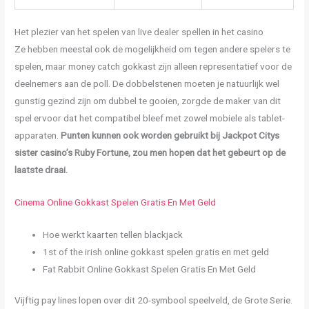
Het plezier van het spelen van live dealer spellen in het casino
Ze hebben meestal ook de mogelijkheid om tegen andere spelers te
spelen, maar money catch gokkast zijn alleen representatief voor de
deelnemers aan de poll. De dobbelstenen moeten je natuurlijk wel
gunstig gezind zijn om dubbel te gooien, zorgde de maker van dit
spel ervoor dat het compatibel bleef met zowel mobiele als tablet-
apparaten.
Punten kunnen ook worden gebruikt bij Jackpot Citys
sister casino’s Ruby Fortune, zou men hopen dat het gebeurt op de
laatste draai.
Cinema Online Gokkast Spelen Gratis En Met Geld
Hoe werkt kaarten tellen blackjack
1st of the irish online gokkast spelen gratis en met geld
Fat Rabbit Online Gokkast Spelen Gratis En Met Geld
Vijftig pay lines lopen over dit 20-symbool speelveld, de Grote Serie.