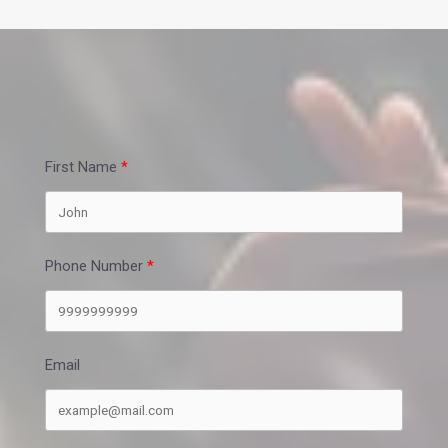
First Name
Phone Number
Email