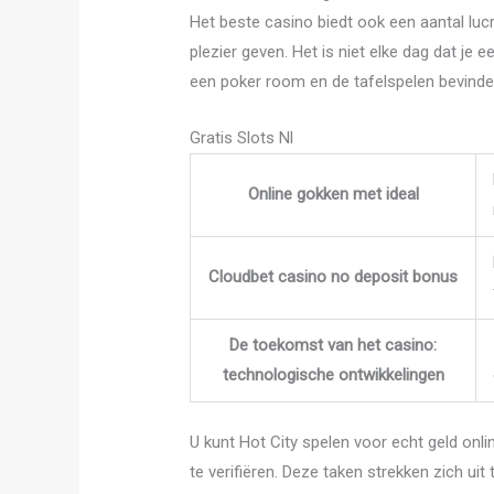
Het beste casino biedt ook een aantal lu
plezier geven. Het is niet elke dag dat je
een poker room en de tafelspelen bevinden
Gratis Slots Nl
Online gokken met ideal
Cloudbet casino no deposit bonus
De toekomst van het casino:
technologische ontwikkelingen
U kunt Hot City spelen voor echt geld onli
te verifiëren. Deze taken strekken zich uit