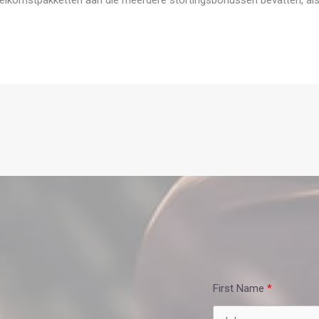
lkomstpakketten aan die meerdere stortingsbonussen bevatten, als j
First Name