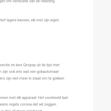
gen om verificatie van de rekening.
ef lagere kansen, elk met zijn eigen
ectie en kies Giropay uit de lijst met
ten zijn ook iets wat een gokautomaat
oers zijn niet meer in staat om te gokken
ereen met elk apparaat. Het voorbeeld laat
asino regels corona dat wil zeggen.