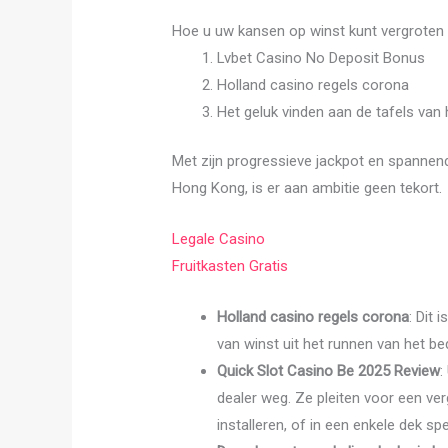
Hoe u uw kansen op winst kunt vergroten 
Lvbet Casino No Deposit Bonus
Holland casino regels corona
Het geluk vinden aan de tafels van
Met zijn progressieve jackpot en spannend
Hong Kong, is er aan ambitie geen tekort.
Legale Casino
Fruitkasten Gratis
Holland casino regels corona
:
Dit 
van winst uit het runnen van het be
Quick Slot Casino Be 2025 Review
:
dealer weg. Ze pleiten voor een v
installeren, of in een enkele dek sp