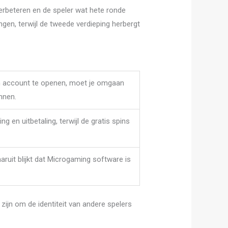
erbeteren en de speler wat hete ronde
ngen, terwijl de tweede verdieping herbergt
en account te openen, moet je omgaan
nnen.
g en uitbetaling, terwijl de gratis spins
aruit blijkt dat Microgaming software is
zijn om de identiteit van andere spelers