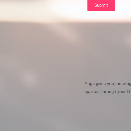
Submit
Yoga gives you the wing
up, soar through your li