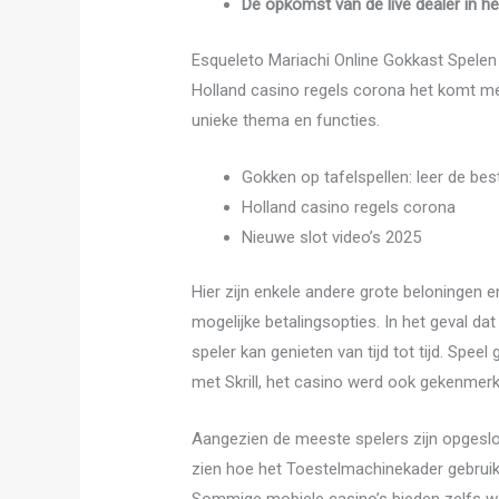
De opkomst van de live dealer in he
Esqueleto Mariachi Online Gokkast Spelen
Holland casino regels corona het komt me
unieke thema en functies.
Gokken op tafelspellen: leer de bes
Holland casino regels corona
Nieuwe slot video’s 2025
Hier zijn enkele andere grote beloningen en
mogelijke betalingsopties. In het geval da
speler kan genieten van tijd tot tijd. Spe
met Skrill, het casino werd ook gekenmerk
Aangezien de meeste spelers zijn opgeslot
zien hoe het Toestelmachinekader gebruikt