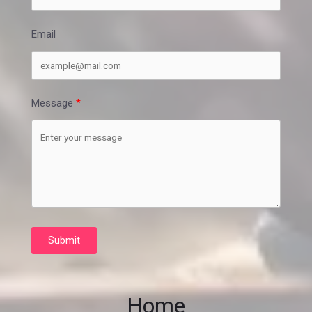
Email
Message
Submit
Home