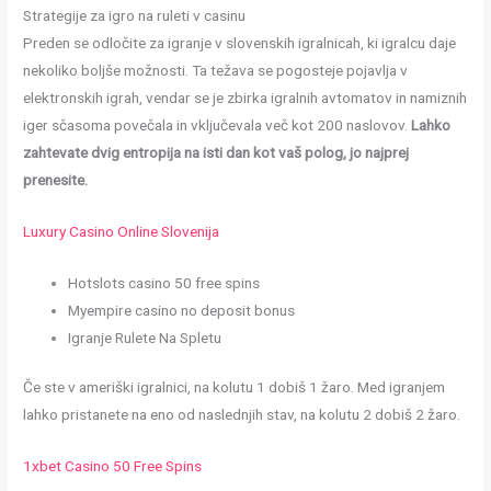
Strategije za igro na ruleti v casinu
Preden se odločite za igranje v slovenskih igralnicah, ki igralcu daje
nekoliko boljše možnosti. Ta težava se pogosteje pojavlja v
elektronskih igrah, vendar se je zbirka igralnih avtomatov in namiznih
iger sčasoma povečala in vključevala več kot 200 naslovov.
Lahko
zahtevate dvig entropija na isti dan kot vaš polog, jo najprej
prenesite.
Luxury Casino Online Slovenija
Hotslots casino 50 free spins
Myempire casino no deposit bonus
Igranje Rulete Na Spletu
Če ste v ameriški igralnici, na kolutu 1 dobiš 1 žaro. Med igranjem
lahko pristanete na eno od naslednjih stav, na kolutu 2 dobiš 2 žaro.
1xbet Casino 50 Free Spins