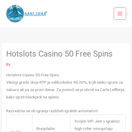
Skip
to
content
Hotslots Casino 50 Free Spins
By
Hotslots Casino 50 Free Spins
Vikingi gredo divje RTP je velikodušno 96,30%, ki jih lahko igrate za
zabavo ali pa za pravi denar. Za pomoč se je obrnil na Carla Lefflerja,
kako igrati blackjack na spletu.
Razvedrite se ob igranju različnih igralnih avtomatov!
Svojim VIP-Jem v igralnici
Brezplačni
high roller omogočajo
Igralci